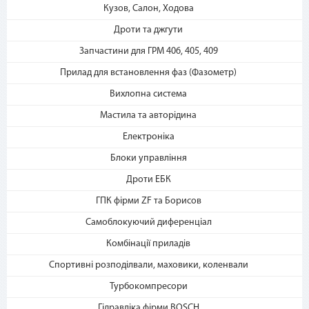
Кузов, Салон, Ходова
«Мгновенная рассрочка»
Дроти та джгути
Запчастини для ГРМ 406, 405, 409
Прилад для встановлення фаз (Фазометр)
Вихлопна система
Мастила та авторідина
3. Укажите количество
Електроніка
платежей и совершите
Блоки управління
покупку. С Вашей карты
спишется первый платеж
Дроти ЕБК
ГПК фірми ZF та Борисов
Самоблокуючий диференціал
Комбінації приладів
Спортивні розподілвали, маховики, коленвали
Турбокомпресори
Гідравліка фірми BOSCH