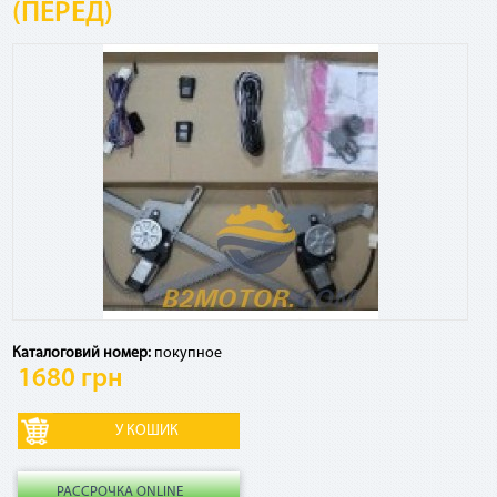
(ПЕРЕД)
Посмотреть график платежей по сервису и оставшуюся
сумму к погашению, а также досрочно погасить кредит
можно в Приват24, меню «Мои счета» - «Оплата частями»
Есть ли дополнительные комиссии, страховки и т.
д.?
Если ежемесячный платеж по сервису списывается в счет
кредитных средств, взимается комиссия 4% от суммы
платежа за использование кредитного лимита. Никаких
других комиссий и страховок по сервису нет.
Каталоговий номер:
покупное
Как рассчитывается комиссия по «Мгновенной
1680 грн
рассрочке» в случае досрочного погашения?
В случае досрочного погашения взимается 2,9% от общей
суммы договора.
РАССРОЧКА ONLINE