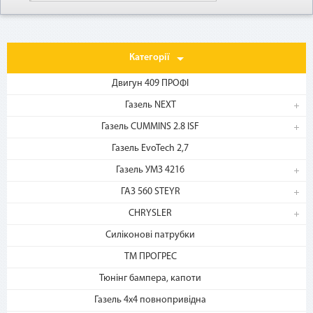
Категорії
Двигун 409 ПРОФІ
Газель NEXT
Газель CUMMINS 2.8 ISF
1. Выберите товар
на b2motor.com и положите
Газель EvoTech 2,7
в корзину
Газель УМЗ 4216
ГАЗ 560 STEYR
CHRYSLER
Силіконові патрубки
ТМ ПРОГРЕС
Тюнінг бампера, капоти
Газель 4х4 повнопривідна
2. Выберите способ оплаты –