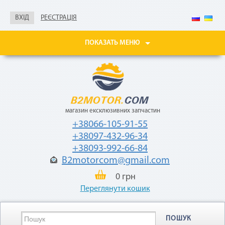
справка о доходах
ВХІД
РЕЄСТРАЦІЯ
Покупайте товары
в рассрочку до 24
месяцев
ПОКАЗАТЬ МЕНЮ
с небольшой
ежемесячной
комиссией — 2,9%
от стоимости
товара.
магазин ексклюзивних запчастин
+38066-105-91-55
+38097-432-96-34
+38093-992-66-84
B2motorcom@gmail.com
«Мгновенная рассрочка»
0 грн
Переглянути кошик
Как воспользоваться
ПОШУК