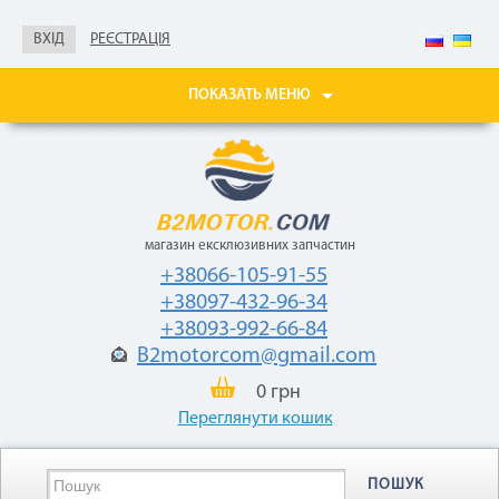
без документов
ВХІД
РЕЄСТРАЦІЯ
Не нужны паспорт, ИНН,
справка о доходах
ПОКАЗАТЬ МЕНЮ
Покупайте товары
в рассрочку до 24
месяцев
с небольшой
ежемесячной
комиссией — 2,9%
от стоимости
магазин ексклюзивних запчастин
товара.
+38066-105-91-55
+38097-432-96-34
+38093-992-66-84
B2motorcom@gmail.com
0 грн
Переглянути кошик
«Мгновенная рассрочка»
ПОШУК