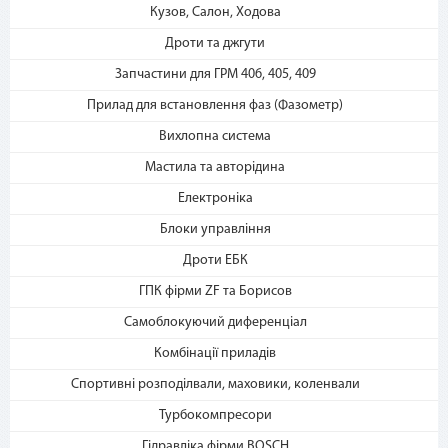
Кузов, Салон, Ходова
Дроти та джгути
2. Выберите способ оплаты –
«Мгновенная рассрочка»
Запчастини для ГРМ 406, 405, 409
Прилад для встановлення фаз (Фазометр)
Вихлопна система
Мастила та авторідина
Електроніка
Блоки управління
3. Укажите количество
Дроти ЕБК
платежей и совершите
покупку. С Вашей карты
ГПК фірми ZF та Борисов
спишется первый платеж
Самоблокуючий диференціал
Комбінації приладів
Спортивні розподілвали, маховики, коленвали
Турбокомпресори
Гідравліка фірми BOSCH