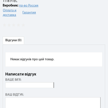
1118 УТЕС
суммы договора.
Виробник:
пр-во Россия
Оплата и
Гарантия
доставка
Например:
Договор по «Мгновенной рассрочке» оформлен на 10
платежей на сумму 10 000 грн. По списанию третьего
платежа подается заявка на досрочное погашение. При
Відгуки (0)
этом сумма платежа составит: остаток задолженности (10
000 грн - 3 * 1 000 грн) + комиссия 2,9 % (10 000 грн * 2,9 %) =
7 290 грн.
Немає відгуків про цей товар.
Написати відгук
ВАШЕ ІМ'Я:
ВАШ ВІДГУК: