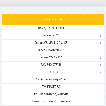
Как воспользоваться
Категорії
Двигун 409 ПРОФІ
Газель NEXT
Газель CUMMINS 2.8 ISF
Газель EvoTech 2,7
1. Выберите товар
Газель УМЗ 4216
на b2motor.com и положите
ГАЗ 560 STEYR
в корзину
CHRYSLER
Силіконові патрубки
ТМ ПРОГРЕС
Тюнінг бампера, капоти
Газель 4х4 повнопривідна