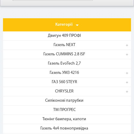
Как воспользоваться
Категорії
Двигун 409 ПРОФІ
Газель NEXT
Газель CUMMINS 2.8 ISF
Газель EvoTech 2,7
1. Выберите товар
Газель УМЗ 4216
на b2motor.com и положите
ГАЗ 560 STEYR
в корзину
CHRYSLER
Силіконові патрубки
ТМ ПРОГРЕС
Тюнінг бампера, капоти
Газель 4х4 повнопривідна