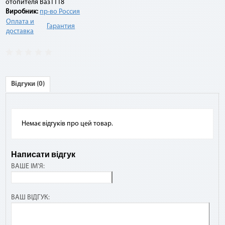
отопителя Ваз1118
суммы договора.
Виробник:
пр-во Россия
Оплата и
Гарантия
доставка
Например:
Договор по «Мгновенной рассрочке» оформлен на 10
платежей на сумму 10 000 грн. По списанию третьего
платежа подается заявка на досрочное погашение. При
Відгуки (0)
этом сумма платежа составит: остаток задолженности (10
000 грн - 3 * 1 000 грн) + комиссия 2,9 % (10 000 грн * 2,9 %) =
7 290 грн.
Немає відгуків про цей товар.
Написати відгук
ВАШЕ ІМ'Я:
ВАШ ВІДГУК: