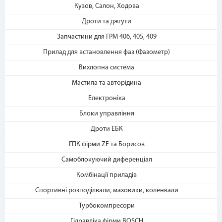
Кузов, Салон, Ходова
Дроти та джгути
2. Выберите способ оплаты –
«Мгновенная рассрочка»
Запчастини для ГРМ 406, 405, 409
Прилад для встановлення фаз (Фазометр)
Вихлопна система
Мастила та авторідина
Електроніка
Блоки управління
3. Укажите количество
Дроти ЕБК
платежей и совершите
покупку. С Вашей карты
ГПК фірми ZF та Борисов
спишется первый платеж
Самоблокуючий диференціал
Комбінації приладів
Спортивні розподілвали, маховики, коленвали
Турбокомпресори
Гідравліка фірми BOSCH