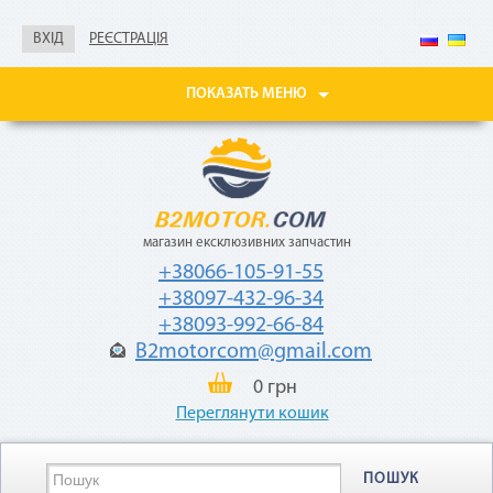
без документов
ВХІД
РЕЄСТРАЦІЯ
Не нужны паспорт, ИНН,
справка о доходах
ПОКАЗАТЬ МЕНЮ
Покупайте товары
в рассрочку до 24
месяцев
с небольшой
ежемесячной
комиссией — 2,9%
от стоимости
магазин ексклюзивних запчастин
товара.
+38066-105-91-55
+38097-432-96-34
+38093-992-66-84
B2motorcom@gmail.com
0 грн
Переглянути кошик
«Мгновенная рассрочка»
ПОШУК