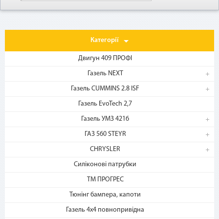
Категорії
Двигун 409 ПРОФІ
Газель NEXT
Газель CUMMINS 2.8 ISF
1. Выберите товар
Газель EvoTech 2,7
на b2motor.com и положите
в корзину
Газель УМЗ 4216
ГАЗ 560 STEYR
CHRYSLER
Силіконові патрубки
ТМ ПРОГРЕС
Тюнінг бампера, капоти
Газель 4х4 повнопривідна