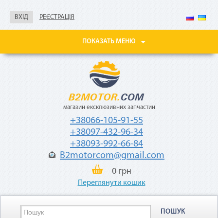
Не нужны паспорт, ИНН,
справка о доходах
ВХІД
РЕЄСТРАЦІЯ
Покупайте товары
в рассрочку до 24
ПОКАЗАТЬ МЕНЮ
месяцев
с небольшой
ежемесячной
комиссией — 2,9%
от стоимости
товара.
магазин ексклюзивних запчастин
+38066-105-91-55
+38097-432-96-34
+38093-992-66-84
B2motorcom@gmail.com
«Мгновенная рассрочка»
0 грн
Переглянути кошик
Как воспользоваться
ПОШУК