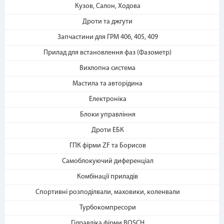
2. Выберите способ оплаты –
Кузов, Салон, Ходова
«Мгновенная рассрочка»
Дроти та джгути
Запчастини для ГРМ 406, 405, 409
Прилад для встановлення фаз (Фазометр)
Вихлопна система
Мастила та авторідина
Електроніка
3. Укажите количество
платежей и совершите
Блоки управління
покупку. С Вашей карты
Дроти ЕБК
спишется первый платеж
ГПК фірми ZF та Борисов
Самоблокуючий диференціал
Комбінації приладів
Спортивні розподілвали, маховики, коленвали
Турбокомпресори
Гідравліка фірми BOSCH