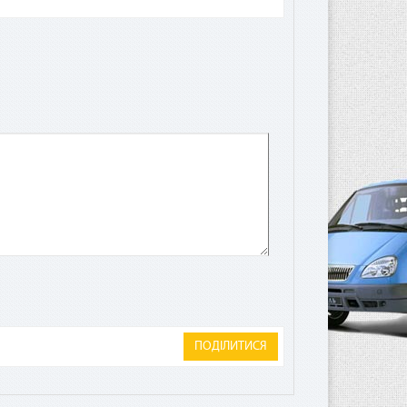
а
лата
ита.
ПОДІЛИТИСЯ
чае