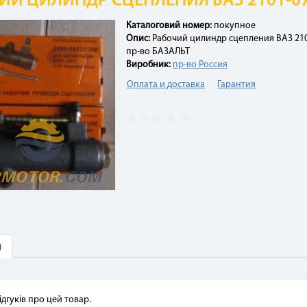
ИЙ ЦИЛИНДР СЦЕПЛЕНИЯ ВАЗ 2101-07
Каталоговий номер:
покупное
Опис:
Рабочий цилиндр сцепления ВАЗ 21
пр-во БАЗАЛЬТ
Виробник:
пр-во Россия
3. Укажите количество
платежей и совершите
4. Каждые 30 дней с момента
Оплата и доставка
Гарантия
покупку. С Вашей карты
покупки с Вашей карты будет
спишется первый платеж
списываться сумма
ежемесячного платежа. Если на
карте нет необходимой суммы,
оплата будет происходить в
счет кредитных средств с
комиссией 4%
стые вопросы
ими картами можно оплатить покупку по сервисам «Мгновен
)
срочка»?
висы доступны владельцам карты «Универсальная», карты «Универсальн
», элитных карт для VIP-клиентов (Platinum, Infinite, World Signia/Elite).
ідгуків про цей товар.