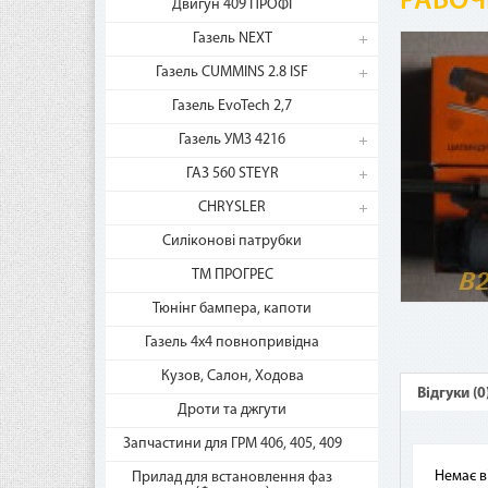
РАБОЧ
Двигун 409 ПРОФІ
Газель NEXT
Газель CUMMINS 2.8 ISF
Газель EvoTech 2,7
Газель УМЗ 4216
ГАЗ 560 STEYR
CHRYSLER
Силіконові патрубки
ТМ ПРОГРЕС
Ча
Тюнінг бампера, капоти
Газель 4х4 повнопривідна
Кузов, Салон, Ходова
Как
Відгуки (0
рас
Дроти та джгути
Сер
Запчастини для ГРМ 406, 405, 409
Gold
Немає в
Прилад для встановлення фаз