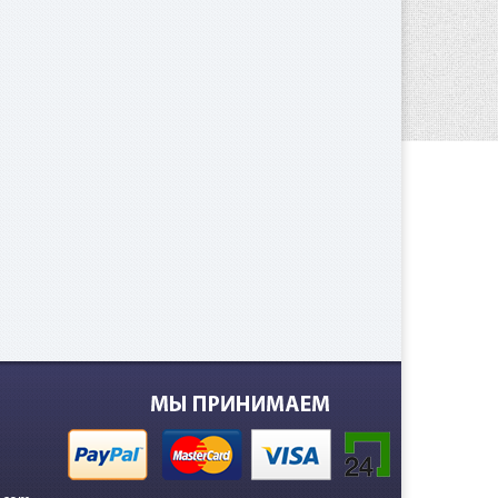
 000
е.
000