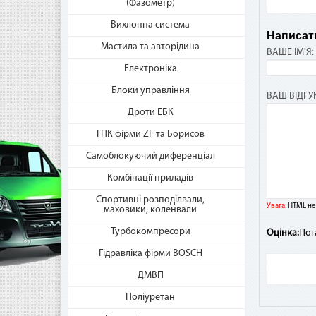
(Фазометр)
Вихлопна система
Написати
Где
Мастила та авторідина
ВАШЕ ІМ'Я:
«Мг
Електроніка
Пос
Блоки управління
такж
ВАШ ВІДГУК
час
Дроти ЕБК
ГПК фірми ZF та Борисов
Самоблокуючий диференціал
Ест
Комбінації приладів
Если
Спортивні розподілвали,
взи
Увага:
HTML не 
маховики, коленвали
Ника
Турбокомпресори
Оцінка:
Пог
Гідравліка фірми BOSCH
Как
ДМВП
дос
Поліуретан
В сл