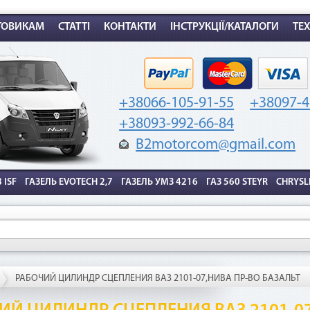
комиссией — 2,9%
от стоимости товара.
ТОВИКАМ
СТАТТІ
КОНТАКТИ
ІНСТРУКЦІЇ/КАТАЛОГИ
ТЕ
ак воспользоваться
+38066-105-91-55
+38097-4
+38093-992-66-84
B2motorcom@gmail.com
 ISF
ГАЗЕЛЬ EVOTECH 2,7
ГАЗЕЛЬ УМЗ 4216
ГАЗ 560 STEYR
CHRYSL
2. Выберите способ оплаты –
1. Выберите товар
«Мгновенная рассрочка»
на b2motor.com и положите
в корзину
РАБОЧИЙ ЦИЛИНДР СЦЕПЛЕНИЯ ВАЗ 2101-07,НИВА ПР-ВО БАЗАЛЬТ