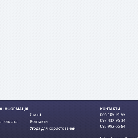
ример:
овор по «Мгновенной рассрочке» оформлен на 10 платежей на сумму 10
 По списанию третьего платежа подается заявка на досрочное погашени
этом сумма платежа составит: остаток задолженности (10 000 грн - 3 * 1 
 + комиссия 2,9 % (10 000 грн * 2,9 %) = 7 290 грн.
А ІНФОРМАЦІЯ
КОНТАКТИ
Статті
066-105-91-55
097-432-96-34
 і оплата
Контакти
093-992-66-84
Угода для користовачей