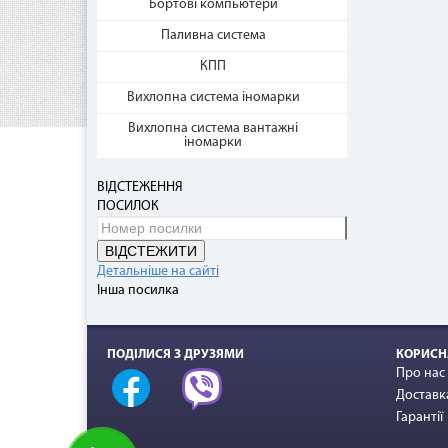
Бортові компьютери
Паливна система
КПП
Нап
Вихлопна система іномарки
Дог
Вихлопна система вантажні
грн.
іномарки
При 
грн)
ВІДСТЕЖЕННЯ
ПОСИЛОК
ВІДСТЕЖИТИ
Детальніше на сайті
Інша посилка
ПОДІЛИСЯ З ДРУЗЯМИ
КОРИСН
Про нас
Доставка
Гарантії