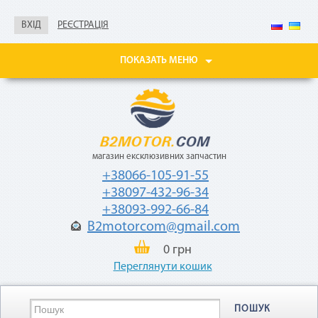
Покупайте товары
ВХІД
РЕЄСТРАЦІЯ
в рассрочку до 24
месяцев
с небольшой
ПОКАЗАТЬ МЕНЮ
ежемесячной
комиссией — 2,9%
от стоимости
товара.
магазин ексклюзивних запчастин
+38066-105-91-55
+38097-432-96-34
+38093-992-66-84
B2motorcom@gmail.com
«Мгновенная рассрочка»
0 грн
Переглянути кошик
Как воспользоваться
ПОШУК