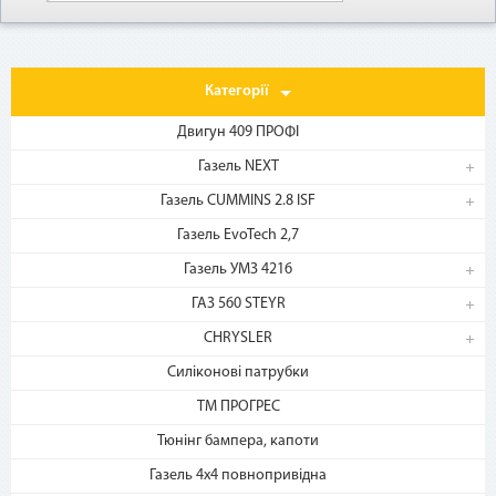
Категорії
Двигун 409 ПРОФІ
Газель NEXT
1. Выберите товар
Газель CUMMINS 2.8 ISF
на b2motor.com и положите
в корзину
Газель EvoTech 2,7
Газель УМЗ 4216
ГАЗ 560 STEYR
CHRYSLER
Силіконові патрубки
ТМ ПРОГРЕС
Тюнінг бампера, капоти
2. Выберите способ оплаты –
Газель 4х4 повнопривідна