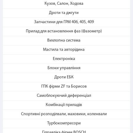
«Мгновенная рассрочка»
Кузов, Салон, Ходова
Дроти та джгути
Запчастини для ГРМ 406, 405, 409
Прилад для встановлення фаз (Фазометр)
Вихлопна система
Мастила та авторідина
3. Укажите количество
Електроніка
платежей и совершите
покупку. С Вашей карты
Блоки управління
спишется первый платеж
Дроти ЕБК
ГПК фірми ZF та Борисов
Самоблокуючий диференціал
Комбінації приладів
Спортивні розподілвали, маховики, коленвали
Турбокомпресори
4. Каждые 30 дней с момента
Гідравліка фірми BOSCH