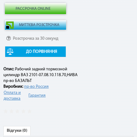
Например:
РАССРОЧКА ONLINE
Договор по «Мгновенной рассрочке» оформлен на 10
платежей на сумму 10 000 грн. По списанию третьего
платежа подается заявка на досрочное погашение. При
этом сумма платежа составит: остаток задолженности (10
Розстрочка за 30 секунд
000 грн - 3 * 1 000 грн) + комиссия 2,9 % (10 000 грн * 2,9 %) =
7 290 грн.
ДО ПОРІВНЯННЯ
Опис:
Рабочий задний тормозной
цилиндр ВАЗ 2101-07.08.10.118.70,НИВА
пр-во БАЗАЛЬТ
Виробник:
пр-во Россия
Оплата и
Гарантия
доставка
Відгуки (0)