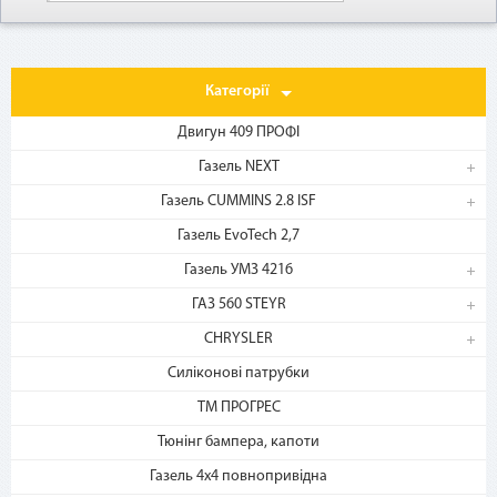
Как воспользоваться
Категорії
Двигун 409 ПРОФІ
Газель NEXT
Газель CUMMINS 2.8 ISF
Газель EvoTech 2,7
Газель УМЗ 4216
1. Выберите товар
на b2motor.com и положите
ГАЗ 560 STEYR
в корзину
CHRYSLER
Силіконові патрубки
ТМ ПРОГРЕС
Тюнінг бампера, капоти
Газель 4х4 повнопривідна