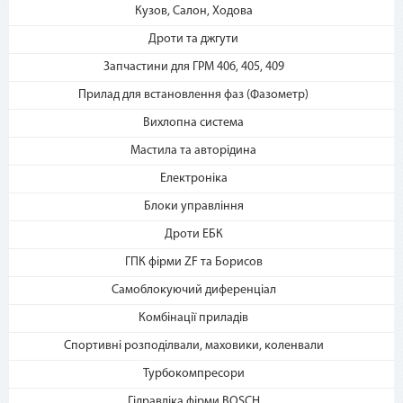
Кузов, Салон, Ходова
Дроти та джгути
2. Выберите способ оплаты –
Запчастини для ГРМ 406, 405, 409
«Мгновенная рассрочка»
Прилад для встановлення фаз (Фазометр)
Вихлопна система
Мастила та авторідина
Електроніка
Блоки управління
Дроти ЕБК
3. Укажите количество
платежей и совершите
ГПК фірми ZF та Борисов
покупку. С Вашей карты
спишется первый платеж
Самоблокуючий диференціал
Комбінації приладів
Спортивні розподілвали, маховики, коленвали
Турбокомпресори
Гідравліка фірми BOSCH