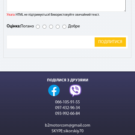
Увага:
HTML не підтримується! Використовуйте звичайний текст.
Оцінка:
Погано
Добре
ПОДІЛИТИСЯ
ПОДІЛИСЯ З ДРУЗЯМИ
066-105-91-55
097-432-96-34
093-992-66-84
b2motorcom@gmail.com
SKYPE:sikorskiy70