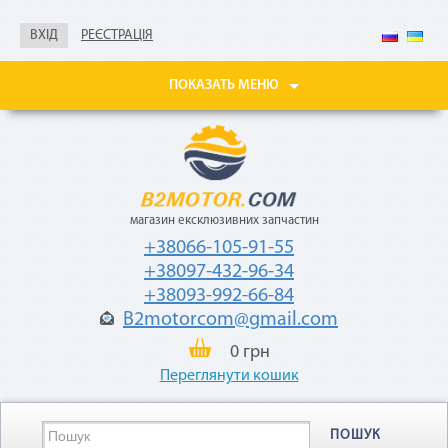
без документов
ВХІД
РЕЄСТРАЦІЯ
Не нужны паспорт, ИНН,
справка о доходах
ПОКАЗАТЬ МЕНЮ
Покупайте товары
в рассрочку до 24
месяцев
с небольшой
ежемесячной
комиссией — 2,9%
от стоимости
магазин ексклюзивних запчастин
товара.
+38066-105-91-55
+38097-432-96-34
+38093-992-66-84
B2motorcom@gmail.com
0 грн
Переглянути кошик
«Мгновенная рассрочка»
ПОШУК