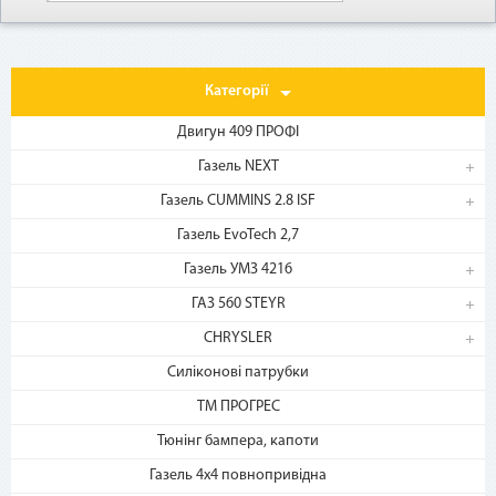
Категорії
Двигун 409 ПРОФІ
Газель NEXT
Газель CUMMINS 2.8 ISF
1. Выберите товар
Газель EvoTech 2,7
на b2motor.com и положите
в корзину
Газель УМЗ 4216
ГАЗ 560 STEYR
CHRYSLER
Силіконові патрубки
ТМ ПРОГРЕС
Тюнінг бампера, капоти
Газель 4х4 повнопривідна