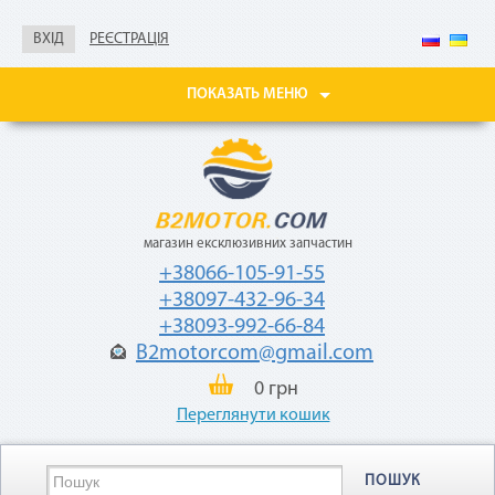
Не нужны паспорт, ИНН,
справка о доходах
ВХІД
РЕЄСТРАЦІЯ
Покупайте товары
в рассрочку до 24
ПОКАЗАТЬ МЕНЮ
месяцев
с небольшой
ежемесячной
комиссией — 2,9%
от стоимости
товара.
магазин ексклюзивних запчастин
+38066-105-91-55
+38097-432-96-34
+38093-992-66-84
B2motorcom@gmail.com
«Мгновенная рассрочка»
0 грн
Переглянути кошик
Как воспользоваться
ПОШУК