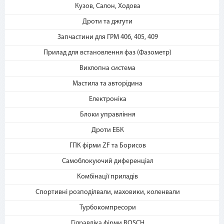
2. Выберите способ оплаты –
Кузов, Салон, Ходова
«Мгновенная рассрочка»
Дроти та джгути
Запчастини для ГРМ 406, 405, 409
Прилад для встановлення фаз (Фазометр)
Вихлопна система
Мастила та авторідина
Електроніка
3. Укажите количество
платежей и совершите
Блоки управління
покупку. С Вашей карты
Дроти ЕБК
спишется первый платеж
ГПК фірми ZF та Борисов
Самоблокуючий диференціал
Комбінації приладів
Спортивні розподілвали, маховики, коленвали
Турбокомпресори
Гідравліка фірми BOSCH