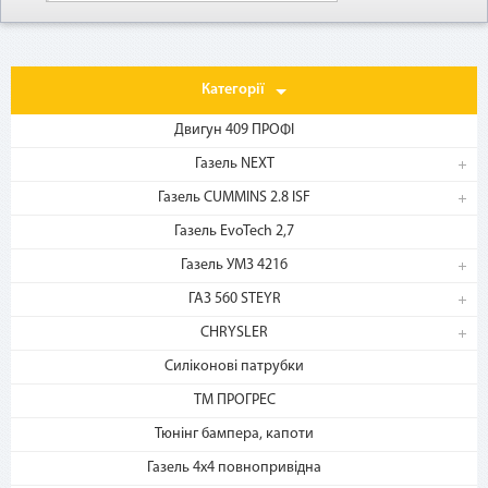
Категорії
Двигун 409 ПРОФІ
Газель NEXT
Газель CUMMINS 2.8 ISF
1. Выберите товар
Газель EvoTech 2,7
на b2motor.com и положите
в корзину
Газель УМЗ 4216
ГАЗ 560 STEYR
CHRYSLER
Силіконові патрубки
ТМ ПРОГРЕС
Тюнінг бампера, капоти
Газель 4х4 повнопривідна