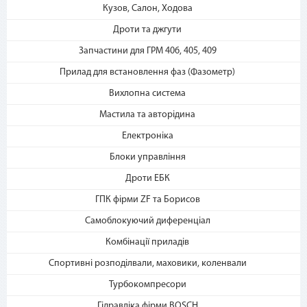
2. Выберите способ оплаты –
Кузов, Салон, Ходова
«Мгновенная рассрочка»
Дроти та джгути
Запчастини для ГРМ 406, 405, 409
Прилад для встановлення фаз (Фазометр)
Вихлопна система
Мастила та авторідина
Електроніка
3. Укажите количество
платежей и совершите
Блоки управління
покупку. С Вашей карты
Дроти ЕБК
спишется первый платеж
ГПК фірми ZF та Борисов
Самоблокуючий диференціал
Комбінації приладів
Спортивні розподілвали, маховики, коленвали
Турбокомпресори
Гідравліка фірми BOSCH