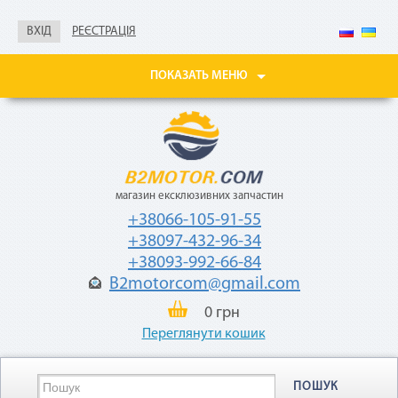
Не нужны паспорт, ИНН,
справка о доходах
ВХІД
РЕЄСТРАЦІЯ
Покупайте товары
в рассрочку до 24
ПОКАЗАТЬ МЕНЮ
месяцев
с небольшой
ежемесячной
комиссией — 2,9%
от стоимости
товара.
магазин ексклюзивних запчастин
+38066-105-91-55
+38097-432-96-34
+38093-992-66-84
B2motorcom@gmail.com
«Мгновенная рассрочка»
0 грн
Переглянути кошик
Как воспользоваться
ПОШУК