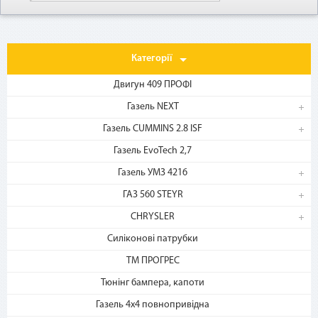
Категорії
Двигун 409 ПРОФІ
Газель NEXT
Газель CUMMINS 2.8 ISF
1. Выберите товар
Газель EvoTech 2,7
на b2motor.com и положите
в корзину
Газель УМЗ 4216
ГАЗ 560 STEYR
CHRYSLER
Силіконові патрубки
ТМ ПРОГРЕС
Тюнінг бампера, капоти
Газель 4х4 повнопривідна