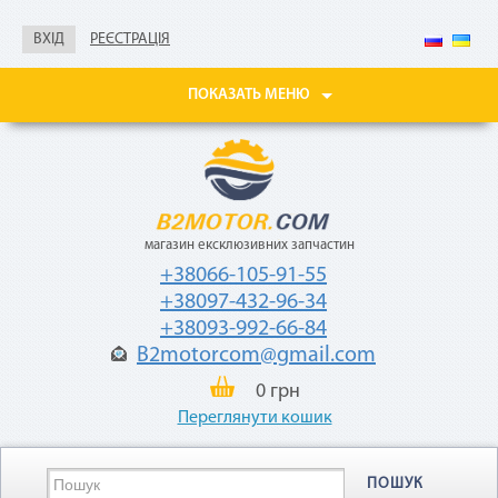
Не нужны паспорт, ИНН,
справка о доходах
ВХІД
РЕЄСТРАЦІЯ
Покупайте товары
в рассрочку до 24
ПОКАЗАТЬ МЕНЮ
месяцев
с небольшой
ежемесячной
комиссией — 2,9%
от стоимости
товара.
магазин ексклюзивних запчастин
+38066-105-91-55
+38097-432-96-34
+38093-992-66-84
B2motorcom@gmail.com
«Мгновенная рассрочка»
0 грн
Переглянути кошик
Как воспользоваться
ПОШУК