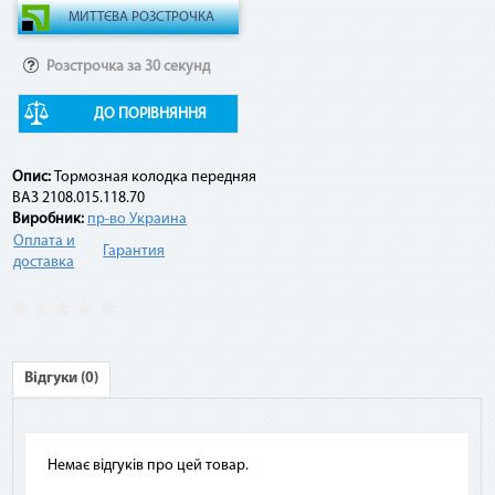
Например:
Розстрочка за 30 секунд
Договор по «Мгновенной рассрочке» оформлен на 10
платежей на сумму 10 000 грн. По списанию третьего
ДО ПОРІВНЯННЯ
платежа подается заявка на досрочное погашение. При
этом сумма платежа составит: остаток задолженности (10
000 грн - 3 * 1 000 грн) + комиссия 2,9 % (10 000 грн * 2,9 %) =
Опис:
Тормозная колодка передняя
7 290 грн.
ВАЗ 2108.015.118.70
Виробник:
пр-во Украина
Оплата и
Гарантия
доставка
Відгуки (0)
Немає відгуків про цей товар.