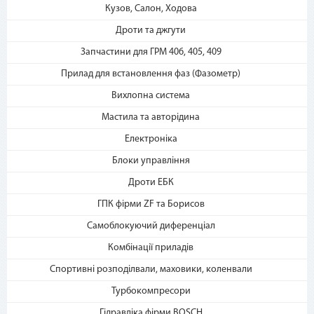
2. Выберите способ оплаты –
Кузов, Салон, Ходова
«Мгновенная рассрочка»
Дроти та джгути
Запчастини для ГРМ 406, 405, 409
Прилад для встановлення фаз (Фазометр)
Вихлопна система
Мастила та авторідина
Електроніка
3. Укажите количество
платежей и совершите
Блоки управління
покупку. С Вашей карты
Дроти ЕБК
спишется первый платеж
ГПК фірми ZF та Борисов
Самоблокуючий диференціал
Комбінації приладів
Спортивні розподілвали, маховики, коленвали
Турбокомпресори
Гідравліка фірми BOSCH