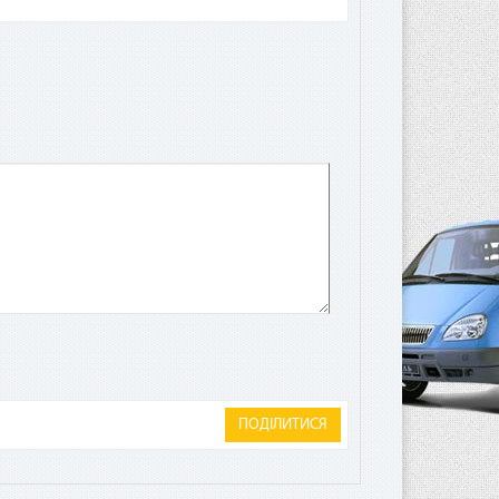
а
лата
ита.
ПОДІЛИТИСЯ
чае