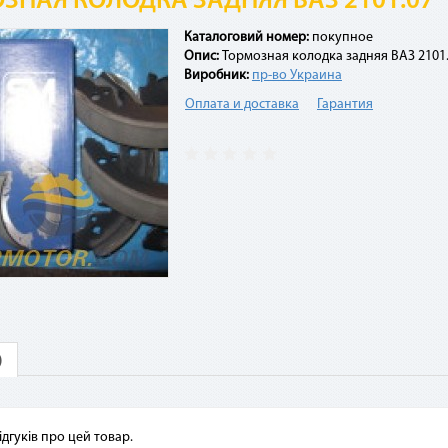
ЗНАЯ КОЛОДКА ЗАДНЯЯ ВАЗ 2101.07
Каталоговий номер:
покупное
Опис:
Тормозная колодка задняя ВАЗ 2101
Виробник:
пр-во Украина
3. Укажите количество
Оплата и доставка
Гарантия
платежей и совершите
4. Каждые 30 дней с момента
покупку. С Вашей карты
покупки с Вашей карты будет
спишется первый платеж
списываться сумма
ежемесячного платежа. Если на
карте нет необходимой суммы,
оплата будет происходить в
счет кредитных средств с
комиссией 4%
стые вопросы
ими картами можно оплатить покупку по сервисам «Мгновен
)
срочка»?
висы доступны владельцам карты «Универсальная», карты «Универсальн
», элитных карт для VIP-клиентов (Platinum, Infinite, World Signia/Elite).
ідгуків про цей товар.