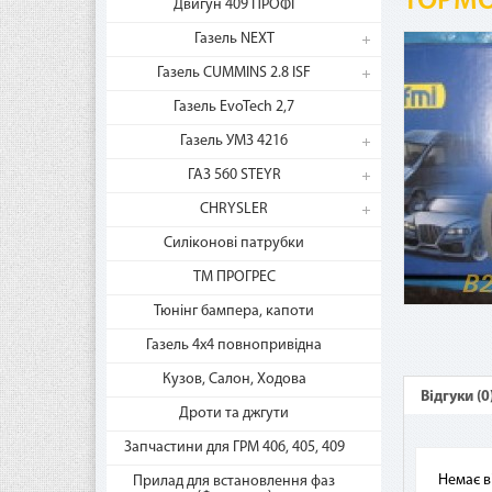
ТОРМО
Двигун 409 ПРОФІ
Газель NEXT
Газель CUMMINS 2.8 ISF
Газель EvoTech 2,7
Газель УМЗ 4216
ГАЗ 560 STEYR
CHRYSLER
Силіконові патрубки
ТМ ПРОГРЕС
Ча
Тюнінг бампера, капоти
Газель 4х4 повнопривідна
Кузов, Салон, Ходова
Как
Відгуки (0
рас
Дроти та джгути
Сер
Запчастини для ГРМ 406, 405, 409
Gold
Немає в
Прилад для встановлення фаз