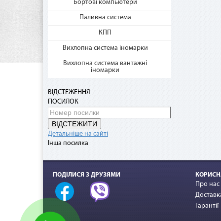
Бортові компьютери
Паливна система
КПП
Нап
Вихлопна система іномарки
Дог
Вихлопна система вантажні
грн.
іномарки
При 
грн)
ВІДСТЕЖЕННЯ
ПОСИЛОК
ВІДСТЕЖИТИ
Детальніше на сайті
Інша посилка
ПОДІЛИСЯ З ДРУЗЯМИ
КОРИСН
Про нас
Доставка
Гарантії