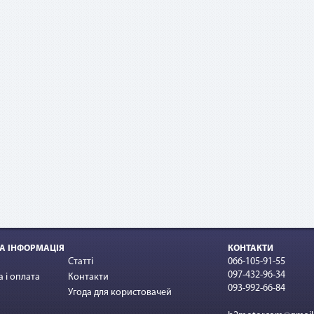
ример:
овор по «Мгновенной рассрочке» оформлен на 10 платежей на сумму 10
 По списанию третьего платежа подается заявка на досрочное погашени
этом сумма платежа составит: остаток задолженности (10 000 грн - 3 * 1 
 + комиссия 2,9 % (10 000 грн * 2,9 %) = 7 290 грн.
А ІНФОРМАЦІЯ
КОНТАКТИ
Статті
066-105-91-55
097-432-96-34
 і оплата
Контакти
093-992-66-84
Угода для користовачей