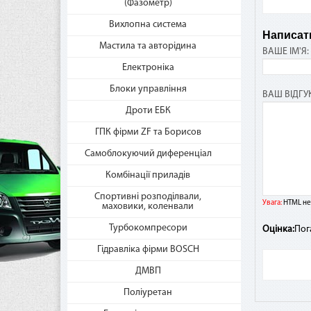
(Фазометр)
Вихлопна система
Написати
Где
Мастила та авторідина
ВАШЕ ІМ'Я:
«Мг
Електроніка
Пос
Блоки управління
такж
ВАШ ВІДГУК
час
Дроти ЕБК
ГПК фірми ZF та Борисов
Самоблокуючий диференціал
Ест
Комбінації приладів
Если
Спортивні розподілвали,
взи
Увага:
HTML не 
маховики, коленвали
Ника
Турбокомпресори
Оцінка:
Пог
Гідравліка фірми BOSCH
Как
ДМВП
дос
Поліуретан
В сл