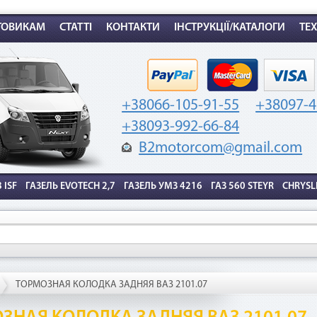
комиссией — 2,9%
от стоимости товара.
ТОВИКАМ
СТАТТІ
КОНТАКТИ
ІНСТРУКЦІЇ/КАТАЛОГИ
ТЕ
ак воспользоваться
+38066-105-91-55
+38097-4
+38093-992-66-84
B2motorcom@gmail.com
 ISF
ГАЗЕЛЬ EVOTECH 2,7
ГАЗЕЛЬ УМЗ 4216
ГАЗ 560 STEYR
CHRYSL
2. Выберите способ оплаты –
1. Выберите товар
«Мгновенная рассрочка»
на b2motor.com и положите
в корзину
ТОРМОЗНАЯ КОЛОДКА ЗАДНЯЯ ВАЗ 2101.07