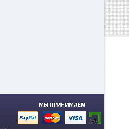
 000
е.
000