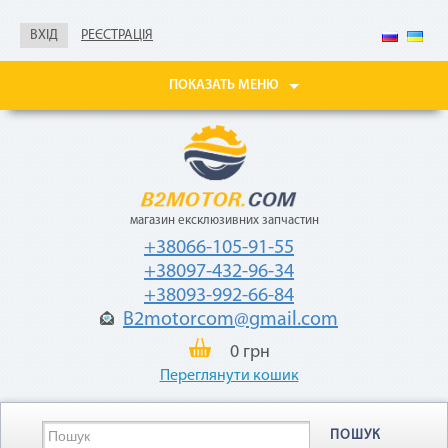
без документов
ВХІД
РЕЄСТРАЦІЯ
Не нужны паспорт, ИНН,
справка о доходах
ПОКАЗАТЬ МЕНЮ
Покупайте товары
в рассрочку до 24
месяцев
с небольшой
ежемесячной
комиссией — 2,9%
от стоимости
магазин ексклюзивних запчастин
товара.
+38066-105-91-55
+38097-432-96-34
+38093-992-66-84
B2motorcom@gmail.com
0 грн
Переглянути кошик
«Мгновенная рассрочка»
ПОШУК