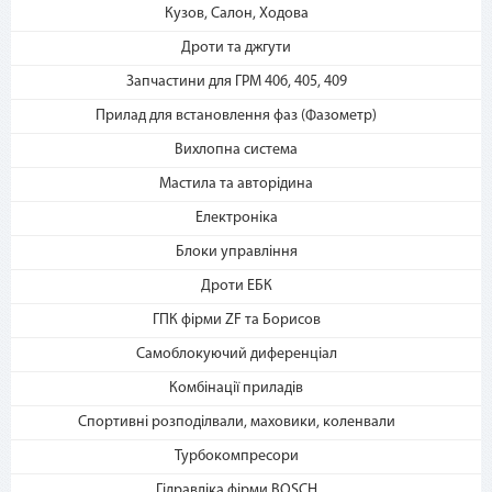
Кузов, Салон, Ходова
Дроти та джгути
2. Выберите способ оплаты –
Запчастини для ГРМ 406, 405, 409
«Мгновенная рассрочка»
Прилад для встановлення фаз (Фазометр)
Вихлопна система
Мастила та авторідина
Електроніка
Блоки управління
Дроти ЕБК
3. Укажите количество
платежей и совершите
ГПК фірми ZF та Борисов
покупку. С Вашей карты
спишется первый платеж
Самоблокуючий диференціал
Комбінації приладів
Спортивні розподілвали, маховики, коленвали
Турбокомпресори
Гідравліка фірми BOSCH