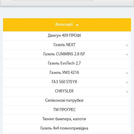
Как воспользоваться
Категорії
Двигун 409 ПРОФІ
Газель NEXT
Газель CUMMINS 2.8 ISF
Газель EvoTech 2,7
Газель УМЗ 4216
1. Выберите товар
на b2motor.com и положите
ГАЗ 560 STEYR
в корзину
CHRYSLER
Силіконові патрубки
ТМ ПРОГРЕС
Тюнінг бампера, капоти
Газель 4х4 повнопривідна