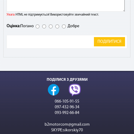
Увага:
HTML не підтримується! Використовуйте звичайний текст.
Оцінка:
Погано
Добре
ПОДІЛИТИСЯ
ПОДІЛИСЯ З ДРУЗЯМИ
066-105-91-55
097-432-96-34
093-992-66-84
b2motorcom@gmail.com
SKYPE:sikorskiy70