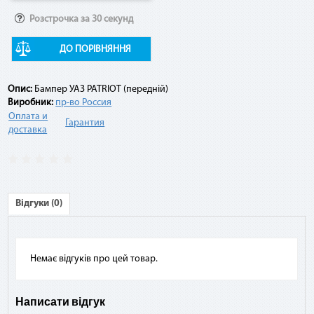
Розстрочка за 30 секунд
Например:
ДО ПОРІВНЯННЯ
Договор по «Мгновенной рассрочке» оформлен на 10
платежей на сумму 10 000 грн. По списанию третьего
Опис:
Бампер УАЗ PATRIOT (передній)
платежа подается заявка на досрочное погашение. При
Виробник:
пр-во Россия
этом сумма платежа составит: остаток задолженности (10
Оплата и
000 грн - 3 * 1 000 грн) + комиссия 2,9 % (10 000 грн * 2,9 %) =
Гарантия
доставка
7 290 грн.
Відгуки (0)
Немає відгуків про цей товар.
Написати відгук