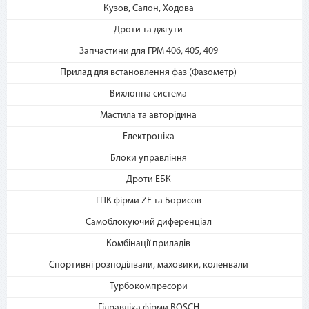
Кузов, Салон, Ходова
2. Выберите способ оплаты –
«Мгновенная рассрочка»
Дроти та джгути
Запчастини для ГРМ 406, 405, 409
Прилад для встановлення фаз (Фазометр)
Вихлопна система
Мастила та авторідина
Електроніка
3. Укажите количество
Блоки управління
платежей и совершите
покупку. С Вашей карты
Дроти ЕБК
спишется первый платеж
ГПК фірми ZF та Борисов
Самоблокуючий диференціал
Комбінації приладів
Спортивні розподілвали, маховики, коленвали
Турбокомпресори
Гідравліка фірми BOSCH