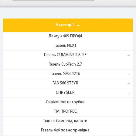
Категорії
Двигун 409 ПРОФІ
Газель NEXT
Газель CUMMINS 2.8 ISF
1. Выберите товар
Газель EvoTech 2,7
на b2motor.com и положите
Газель УМЗ 4216
в корзину
ГАЗ 560 STEYR
CHRYSLER
Силіконові патрубки
ТМ ПРОГРЕС
Тюнінг бампера, капоти
Газель 4х4 повнопривідна