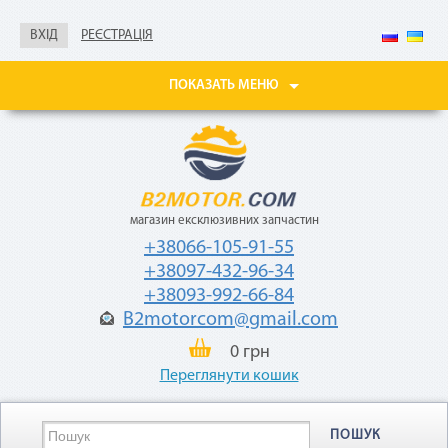
Не нужны паспорт, ИНН,
справка о доходах
ВХІД
РЕЄСТРАЦІЯ
Покупайте товары
в рассрочку до 24
ПОКАЗАТЬ МЕНЮ
месяцев
с небольшой
ежемесячной
комиссией — 2,9%
от стоимости
товара.
магазин ексклюзивних запчастин
+38066-105-91-55
+38097-432-96-34
+38093-992-66-84
B2motorcom@gmail.com
0 грн
«Мгновенная рассрочка»
Переглянути кошик
Как воспользоваться
ПОШУК