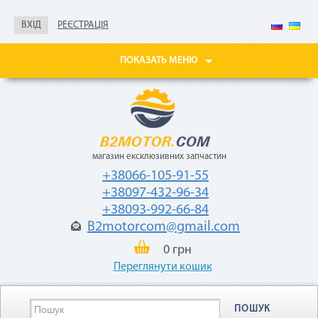
Не нужны паспорт, ИНН,
справка о доходах
ВХІД
РЕЄСТРАЦІЯ
Покупайте товары
в рассрочку до 24
ПОКАЗАТЬ МЕНЮ
месяцев
с небольшой
ежемесячной
комиссией — 2,9%
от стоимости
товара.
магазин ексклюзивних запчастин
+38066-105-91-55
+38097-432-96-34
+38093-992-66-84
B2motorcom@gmail.com
0 грн
«Мгновенная рассрочка»
Переглянути кошик
Как воспользоваться
ПОШУК