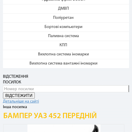
4. Каждые 30 дней с момента
ДМВП
покупки с Вашей карты будет
Поліуретан
списываться сумма
ежемесячного платежа. Если на
Бортові компьютери
карте нет необходимой суммы,
Паливна система
оплата будет происходить в
счет кредитных средств с
КПП
комиссией 4%
Вихлопна система іномарки
Частые вопросы
Вихлопна система вантажні іномарки
Какими картами можно оплатить покупку по
ВІДСТЕЖЕННЯ
сервисам «Мгновенная рассрочка»?
ПОСИЛОК
Сервисы доступны владельцам карты «Универсальная»,
ВІДСТЕЖИТИ
карты «Универсальная Gold», элитных карт для VIP-
Детальніше на сайті
клиентов (Platinum, Infinite, World Signia/Elite).
Інша посилка
БАМПЕР УАЗ 452 ПЕРЕДНІЙ
Где посмотреть подробную информацию по