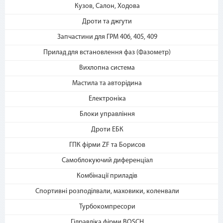
2. Выберите способ оплаты –
Кузов, Салон, Ходова
«Мгновенная рассрочка»
Дроти та джгути
Запчастини для ГРМ 406, 405, 409
Прилад для встановлення фаз (Фазометр)
Вихлопна система
Мастила та авторідина
Електроніка
3. Укажите количество
Блоки управління
платежей и совершите
покупку. С Вашей карты
Дроти ЕБК
спишется первый платеж
ГПК фірми ZF та Борисов
Самоблокуючий диференціал
Комбінації приладів
Спортивні розподілвали, маховики, коленвали
Турбокомпресори
Гідравліка фірми BOSCH