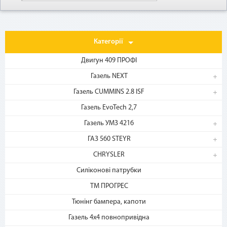
Категорії
Двигун 409 ПРОФІ
Газель NEXT
Газель CUMMINS 2.8 ISF
1. Выберите товар
Газель EvoTech 2,7
на b2motor.com и положите
в корзину
Газель УМЗ 4216
ГАЗ 560 STEYR
CHRYSLER
Силіконові патрубки
ТМ ПРОГРЕС
Тюнінг бампера, капоти
Газель 4х4 повнопривідна