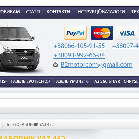
комиссией — 2,9%
от стоимости товара.
ТОВИКАМ
СТАТТІ
КОНТАКТИ
ІНСТРУКЦІЇ/КАТАЛОГИ
ТЕ
ак воспользоваться
+38066-105-91-55
+38097-4
+38093-992-66-84
B2motorcom@gmail.com
 ISF
ГАЗЕЛЬ EVOTECH 2,7
ГАЗЕЛЬ УМЗ 4216
ГАЗ 560 STEYR
CHRYSL
2. Выберите способ оплаты –
1. Выберите товар
«Мгновенная рассрочка»
на b2motor.com и положите
в корзину
БЕНЗОЗАБОРНІК УАЗ 452