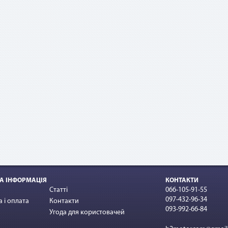
ример:
овор по «Мгновенной рассрочке» оформлен на 10 платежей на сумму 10
 По списанию третьего платежа подается заявка на досрочное погашени
этом сумма платежа составит: остаток задолженности (10 000 грн - 3 * 1 
 + комиссия 2,9 % (10 000 грн * 2,9 %) = 7 290 грн.
А ІНФОРМАЦІЯ
КОНТАКТИ
Статті
066-105-91-55
097-432-96-34
 і оплата
Контакти
093-992-66-84
Угода для користовачей