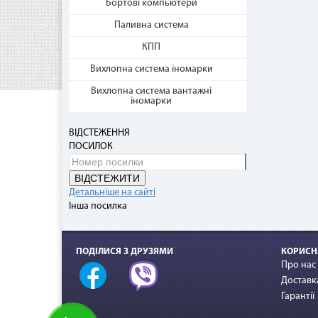
Бортові компьютери
Паливна система
КПП
Нап
Вихлопна система іномарки
Дог
Вихлопна система вантажні
грн.
іномарки
При 
грн)
ВІДСТЕЖЕННЯ
ПОСИЛОК
ВІДСТЕЖИТИ
Детальніше на сайті
Інша посилка
ПОДІЛИСЯ З ДРУЗЯМИ
КОРИСН
Про нас
Доставка
Гарантії