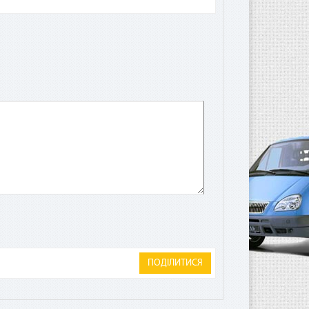
а
лата
ита.
ПОДІЛИТИСЯ
чае