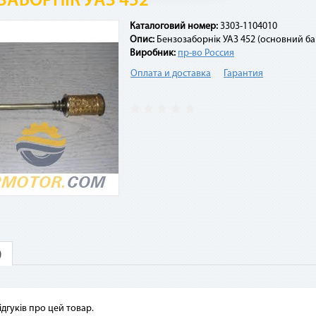
ЗАБОРНІК УАЗ 452
Каталоговий номер:
3303-1104010
Опис:
Бензозаборнік УАЗ 452 (основний ба
Виробник:
пр-во Россия
3. Укажите количество
Оплата и доставка
Гарантия
платежей и совершите
4. Каждые 30 дней с момента
покупку. С Вашей карты
покупки с Вашей карты будет
спишется первый платеж
списываться сумма
ежемесячного платежа. Если на
карте нет необходимой суммы,
оплата будет происходить в
счет кредитных средств с
комиссией 4%
стые вопросы
ими картами можно оплатить покупку по сервисам «Мгновен
)
срочка»?
висы доступны владельцам карты «Универсальная», карты «Универсальн
», элитных карт для VIP-клиентов (Platinum, Infinite, World Signia/Elite).
ідгуків про цей товар.