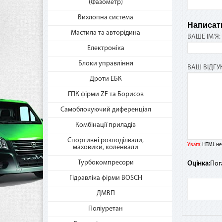
(Фазометр)
Вихлопна система
Написати
Где
Мастила та авторідина
ВАШЕ ІМ'Я:
«Мг
Електроніка
Пос
Блоки управління
такж
ВАШ ВІДГУК
час
Дроти ЕБК
ГПК фірми ZF та Борисов
Самоблокуючий диференціал
Ест
Комбінації приладів
Если
Спортивні розподілвали,
взи
Увага:
HTML не 
маховики, коленвали
Ника
Турбокомпресори
Оцінка:
Пог
Гідравліка фірми BOSCH
Как
ДМВП
дос
Поліуретан
В сл