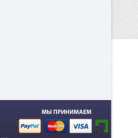
 000
е.
000