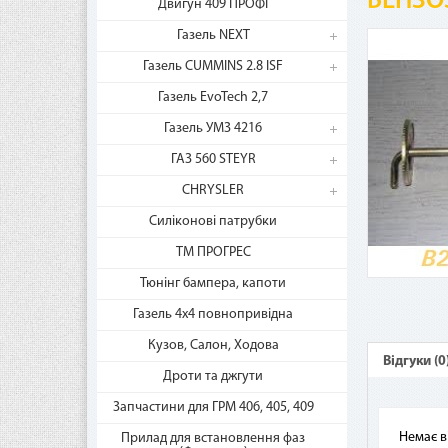
БЕНЗО
Двигун 409 ПРОФІ
Газель NEXT
Газель CUMMINS 2.8 ISF
Газель EvoTech 2,7
Газель УМЗ 4216
ГАЗ 560 STEYR
CHRYSLER
Силіконові патрубки
ТМ ПРОГРЕС
Ча
Тюнінг бампера, капоти
Газель 4х4 повнопривідна
Кузов, Салон, Ходова
Как
Відгуки (0
рас
Дроти та джгути
Сер
Запчастини для ГРМ 406, 405, 409
Gold
Немає в
Прилад для встановлення фаз