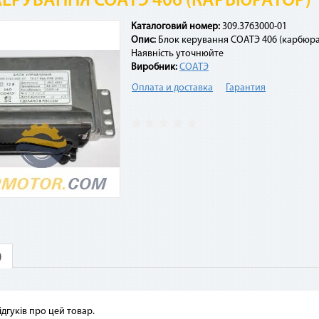
КЕРУВАННЯ СОАТЭ 406 (КАРБЮРАТОР)
Каталоговий номер:
309.3763000-01
Опис:
Блок керування СОАТЭ 406 (карбюра
Наявність уточнюйте
Виробник:
СОАТЭ
3. Укажите количество
платежей и совершите
4. Каждые 30 дней с момента
Оплата и доставка
Гарантия
покупку. С Вашей карты
покупки с Вашей карты будет
спишется первый платеж
списываться сумма
ежемесячного платежа. Если на
карте нет необходимой суммы,
оплата будет происходить в
счет кредитных средств с
комиссией 4%
стые вопросы
ими картами можно оплатить покупку по сервисам «Мгновен
)
срочка»?
висы доступны владельцам карты «Универсальная», карты «Универсальн
», элитных карт для VIP-клиентов (Platinum, Infinite, World Signia/Elite).
ідгуків про цей товар.