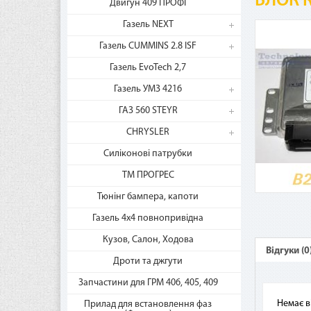
БЛОК 
Двигун 409 ПРОФІ
Газель NEXT
Газель CUMMINS 2.8 ISF
Газель EvoTech 2,7
Газель УМЗ 4216
ГАЗ 560 STEYR
CHRYSLER
Силіконові патрубки
ТМ ПРОГРЕС
Ча
Тюнінг бампера, капоти
Газель 4х4 повнопривідна
Кузов, Салон, Ходова
Как
Відгуки (0
рас
Дроти та джгути
Сер
Запчастини для ГРМ 406, 405, 409
Gold
Немає в
Прилад для встановлення фаз