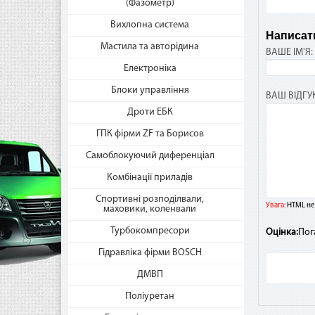
(Фазометр)
Вихлопна система
Написати
Где
Мастила та авторідина
ВАШЕ ІМ'Я:
«Мг
Електроніка
Пос
Блоки управління
такж
ВАШ ВІДГУК
час
Дроти ЕБК
ГПК фірми ZF та Борисов
Самоблокуючий диференціал
Ест
Комбінації приладів
Если
Спортивні розподілвали,
взи
Увага:
HTML не 
маховики, коленвали
Ника
Турбокомпресори
Оцінка:
Пог
Гідравліка фірми BOSCH
Как
ДМВП
дос
Поліуретан
В сл