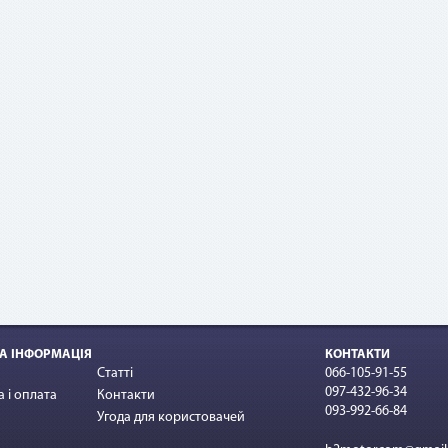
ример:
овор по «Мгновенной рассрочке» оформлен на 10 платежей на сумму 10
 По списанию третьего платежа подается заявка на досрочное погашени
этом сумма платежа составит: остаток задолженности (10 000 грн - 3 * 1 
 + комиссия 2,9 % (10 000 грн * 2,9 %) = 7 290 грн.
А ІНФОРМАЦІЯ
КОНТАКТИ
Статті
066-105-91-55
097-432-96-34
 і оплата
Контакти
093-992-66-84
Угода для користовачей