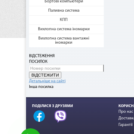
Бортові компьютери
Паливна система
КПП
Нап
Вихлопна система іномарки
Дог
Вихлопна система вантажні
грн.
іномарки
При 
грн)
ВІДСТЕЖЕННЯ
ПОСИЛОК
ВІДСТЕЖИТИ
Детальніше на сайті
Інша посилка
ПОДІЛИСЯ З ДРУЗЯМИ
КОРИСН
Про нас
Доставка
Гарантії