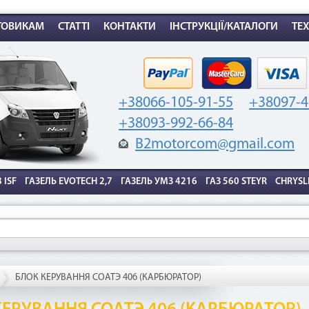
комиссией — 2,9%
от стоимости товара.
ТОВИКАМ
СТАТТІ
КОНТАКТИ
ІНСТРУКЦІЇ/КАТАЛОГИ
ТЕ
ак воспользоваться
+38066-105-91-55
+38097-4
+38093-992-66-84
B2motorcom@gmail.com
 ISF
ГАЗЕЛЬ EVOTECH 2,7
ГАЗЕЛЬ УМЗ 4216
ГАЗ 560 STEYR
CHRYSL
2. Выберите способ оплаты –
1. Выберите товар
«Мгновенная рассрочка»
на b2motor.com и положите
в корзину
БЛОК КЕРУВАННЯ СОАТЭ 406 (КАРБЮРАТОР)