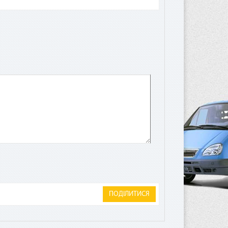
а
лата
ита.
ПОДІЛИТИСЯ
чае