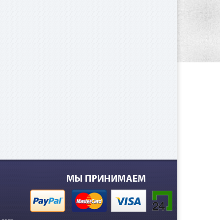
 000
е.
000