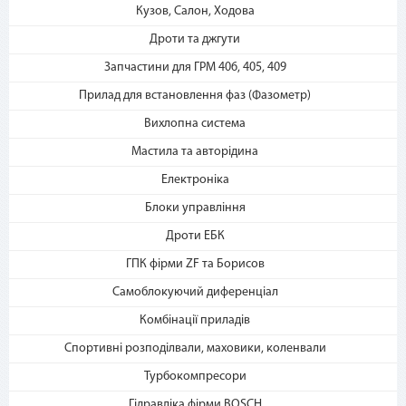
2. Выберите способ оплаты –
Кузов, Салон, Ходова
«Мгновенная рассрочка»
Дроти та джгути
Запчастини для ГРМ 406, 405, 409
Прилад для встановлення фаз (Фазометр)
Вихлопна система
Мастила та авторідина
Електроніка
3. Укажите количество
платежей и совершите
Блоки управління
покупку. С Вашей карты
Дроти ЕБК
спишется первый платеж
ГПК фірми ZF та Борисов
Самоблокуючий диференціал
Комбінації приладів
Спортивні розподілвали, маховики, коленвали
Турбокомпресори
Гідравліка фірми BOSCH