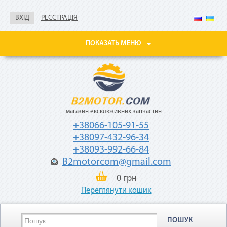
Не нужны паспорт, ИНН,
справка о доходах
ВХІД
РЕЄСТРАЦІЯ
Покупайте товары
в рассрочку до 24
ПОКАЗАТЬ МЕНЮ
месяцев
с небольшой
ежемесячной
комиссией — 2,9%
от стоимости
товара.
магазин ексклюзивних запчастин
+38066-105-91-55
+38097-432-96-34
+38093-992-66-84
B2motorcom@gmail.com
«Мгновенная рассрочка»
0 грн
Переглянути кошик
Как воспользоваться
ПОШУК