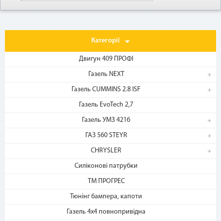
Категорії
Двигун 409 ПРОФІ
Газель NEXT
Газель CUMMINS 2.8 ISF
1. Выберите товар
Газель EvoTech 2,7
на b2motor.com и положите
в корзину
Газель УМЗ 4216
ГАЗ 560 STEYR
CHRYSLER
Силіконові патрубки
ТМ ПРОГРЕС
Тюнінг бампера, капоти
Газель 4х4 повнопривідна