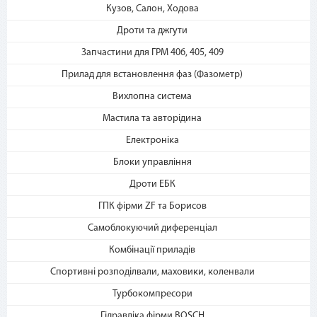
2. Выберите способ оплаты –
Кузов, Салон, Ходова
«Мгновенная рассрочка»
Дроти та джгути
Запчастини для ГРМ 406, 405, 409
Прилад для встановлення фаз (Фазометр)
Вихлопна система
Мастила та авторідина
Електроніка
3. Укажите количество
платежей и совершите
Блоки управління
покупку. С Вашей карты
Дроти ЕБК
спишется первый платеж
ГПК фірми ZF та Борисов
Самоблокуючий диференціал
Комбінації приладів
Спортивні розподілвали, маховики, коленвали
Турбокомпресори
Гідравліка фірми BOSCH