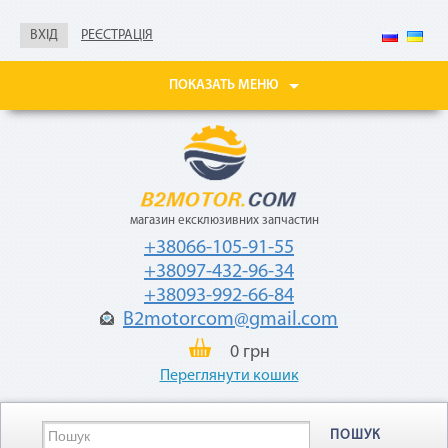
Не нужны паспорт, ИНН,
справка о доходах
ВХІД
РЕЄСТРАЦІЯ
Покупайте товары
в рассрочку до 24
ПОКАЗАТЬ МЕНЮ
месяцев
с небольшой
ежемесячной
комиссией — 2,9%
от стоимости
товара.
магазин ексклюзивних запчастин
+38066-105-91-55
+38097-432-96-34
+38093-992-66-84
B2motorcom@gmail.com
«Мгновенная рассрочка»
0 грн
Переглянути кошик
Как воспользоваться
ПОШУК