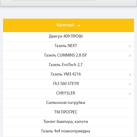
Категорії
Двигун 409 ПРОФІ
Газель NEXT
Газель CUMMINS 2.8 ISF
1. Выберите товар
Газель EvoTech 2,7
на b2motor.com и положите
в корзину
Газель УМЗ 4216
ГАЗ 560 STEYR
CHRYSLER
Силіконові патрубки
ТМ ПРОГРЕС
Тюнінг бампера, капоти
Газель 4х4 повнопривідна