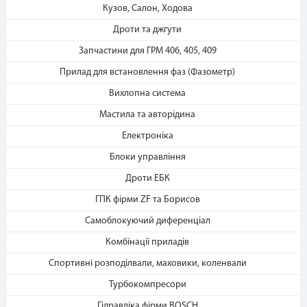
2. Выберите способ оплаты –
Кузов, Салон, Ходова
«Мгновенная рассрочка»
Дроти та джгути
Запчастини для ГРМ 406, 405, 409
Прилад для встановлення фаз (Фазометр)
Вихлопна система
Мастила та авторідина
Електроніка
3. Укажите количество
платежей и совершите
Блоки управління
покупку. С Вашей карты
Дроти ЕБК
спишется первый платеж
ГПК фірми ZF та Борисов
Самоблокуючий диференціал
Комбінації приладів
Спортивні розподілвали, маховики, коленвали
Турбокомпресори
Гідравліка фірми BOSCH