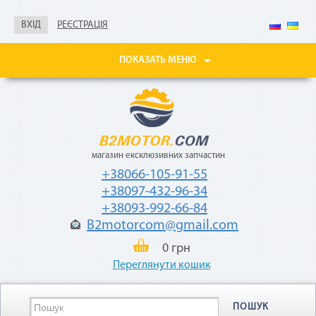
Не нужны паспорт, ИНН,
справка о доходах
ВХІД
РЕЄСТРАЦІЯ
Покупайте товары
в рассрочку до 24
ПОКАЗАТЬ МЕНЮ
месяцев
с небольшой
ежемесячной
комиссией — 2,9%
от стоимости
товара.
магазин ексклюзивних запчастин
+38066-105-91-55
+38097-432-96-34
+38093-992-66-84
B2motorcom@gmail.com
«Мгновенная рассрочка»
0 грн
Переглянути кошик
Как воспользоваться
ПОШУК