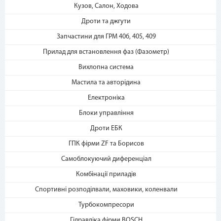
«Мгновенная рассрочка»
Кузов, Салон, Ходова
Дроти та джгути
Запчастини для ГРМ 406, 405, 409
Прилад для встановлення фаз (Фазометр)
Вихлопна система
Мастила та авторідина
3. Укажите количество
Електроніка
платежей и совершите
покупку. С Вашей карты
Блоки управління
спишется первый платеж
Дроти ЕБК
ГПК фірми ZF та Борисов
Самоблокуючий диференціал
Комбінації приладів
Спортивні розподілвали, маховики, коленвали
Турбокомпресори
Гідравліка фірми BOSCH