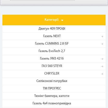
Категорії
Двигун 409 ПРОФІ
Газель NEXT
Газель CUMMINS 2.8 ISF
1. Выберите товар
на b2motor.com и положите
Газель EvoTech 2,7
в корзину
Газель УМЗ 4216
ГАЗ 560 STEYR
CHRYSLER
Силіконові патрубки
ТМ ПРОГРЕС
Тюнінг бампера, капоти
Газель 4х4 повнопривідна
2. Выберите способ оплаты –