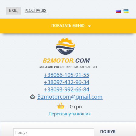
справка о доходах
ВХІД
РЕЄСТРАЦІЯ
Покупайте товары
в рассрочку до 24
месяцев
ПОКАЗАТЬ МЕНЮ
с небольшой
ежемесячной
комиссией — 2,9%
от стоимости
товара.
магазин ексклюзивних запчастин
+38066-105-91-55
+38097-432-96-34
+38093-992-66-84
B2motorcom@gmail.com
«Мгновенная рассрочка»
0 грн
Переглянути кошик
Как воспользоваться
ПОШУК