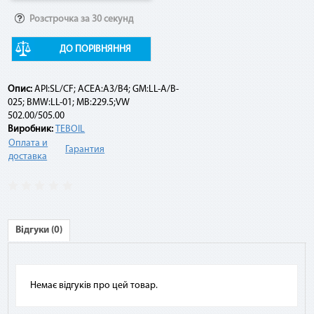
Розстрочка за 30 секунд
Например:
ДО ПОРІВНЯННЯ
Договор по «Мгновенной рассрочке» оформлен на 10
платежей на сумму 10 000 грн. По списанию третьего
платежа подается заявка на досрочное погашение. При
Опис:
API:SL/CF; ACEA:A3/B4; GM:LL-A/B-
этом сумма платежа составит: остаток задолженности (10
025; BMW:LL-01; MB:229.5;VW
000 грн - 3 * 1 000 грн) + комиссия 2,9 % (10 000 грн * 2,9 %) =
502.00/505.00
7 290 грн.
Виробник:
TEBOIL
Оплата и
Гарантия
доставка
Відгуки (0)
Немає відгуків про цей товар.