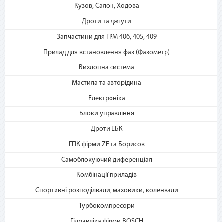
2. Выберите способ оплаты –
Кузов, Салон, Ходова
«Мгновенная рассрочка»
Дроти та джгути
Запчастини для ГРМ 406, 405, 409
Прилад для встановлення фаз (Фазометр)
Вихлопна система
Мастила та авторідина
Електроніка
3. Укажите количество
платежей и совершите
Блоки управління
покупку. С Вашей карты
Дроти ЕБК
спишется первый платеж
ГПК фірми ZF та Борисов
Самоблокуючий диференціал
Комбінації приладів
Спортивні розподілвали, маховики, коленвали
Турбокомпресори
Гідравліка фірми BOSCH