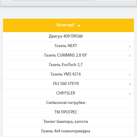
Категорії
Двигун 409 ПРОФІ
Газель NEXT
Газель CUMMINS 2.8 ISF
1. Выберите товар
Газель EvoTech 2,7
на b2motor.com и положите
в корзину
Газель УМЗ 4216
ГАЗ 560 STEYR
CHRYSLER
Силіконові патрубки
ТМ ПРОГРЕС
Тюнінг бампера, капоти
Газель 4х4 повнопривідна