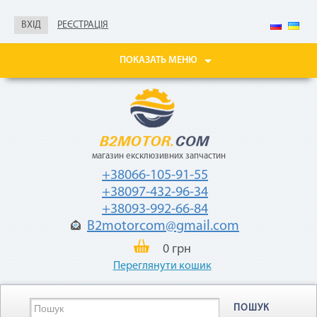
Не нужны паспорт, ИНН,
справка о доходах
ВХІД
РЕЄСТРАЦІЯ
Покупайте товары
в рассрочку до 24
ПОКАЗАТЬ МЕНЮ
месяцев
с небольшой
ежемесячной
комиссией — 2,9%
от стоимости
товара.
магазин ексклюзивних запчастин
+38066-105-91-55
+38097-432-96-34
+38093-992-66-84
B2motorcom@gmail.com
«Мгновенная рассрочка»
0 грн
Переглянути кошик
Как воспользоваться
ПОШУК