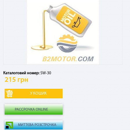
Посмотреть график платежей по сервису и оставшуюся
сумму к погашению, а также досрочно погасить кредит
можно в Приват24, меню «Мои счета» - «Оплата частями»
Есть ли дополнительные комиссии, страховки и т.
д.?
Если ежемесячный платеж по сервису списывается в счет
кредитных средств, взимается комиссия 4% от суммы
платежа за использование кредитного лимита. Никаких
Каталоговий номер:
5W-30
других комиссий и страховок по сервису нет.
215 грн
Как рассчитывается комиссия по «Мгновенной
рассрочке» в случае досрочного погашения?
РАССРОЧКА ONLINE
В случае досрочного погашения взимается 2,9% от общей
суммы договора.