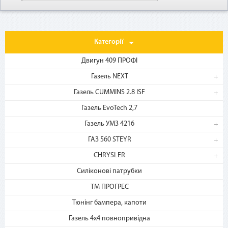
Категорії
Двигун 409 ПРОФІ
Газель NEXT
Газель CUMMINS 2.8 ISF
1. Выберите товар
на b2motor.com и положите
Газель EvoTech 2,7
в корзину
Газель УМЗ 4216
ГАЗ 560 STEYR
CHRYSLER
Силіконові патрубки
ТМ ПРОГРЕС
Тюнінг бампера, капоти
Газель 4х4 повнопривідна
2. Выберите способ оплаты –