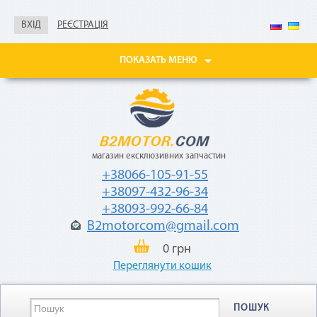
справка о доходах
ВХІД
РЕЄСТРАЦІЯ
Покупайте товары
в рассрочку до 24
месяцев
ПОКАЗАТЬ МЕНЮ
с небольшой
ежемесячной
комиссией — 2,9%
от стоимости
товара.
магазин ексклюзивних запчастин
+38066-105-91-55
+38097-432-96-34
+38093-992-66-84
B2motorcom@gmail.com
«Мгновенная рассрочка»
0 грн
Переглянути кошик
Как воспользоваться
ПОШУК