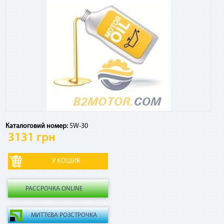
Посмотреть график платежей по сервису и оставшуюся
сумму к погашению, а также досрочно погасить кредит
можно в Приват24, меню «Мои счета» - «Оплата частями»
Есть ли дополнительные комиссии, страховки и т.
д.?
Если ежемесячный платеж по сервису списывается в счет
кредитных средств, взимается комиссия 4% от суммы
платежа за использование кредитного лимита. Никаких
других комиссий и страховок по сервису нет.
Каталоговий номер:
5W-30
3131 грн
Как рассчитывается комиссия по «Мгновенной
рассрочке» в случае досрочного погашения?
РАССРОЧКА ONLINE
В случае досрочного погашения взимается 2,9% от общей
суммы договора.