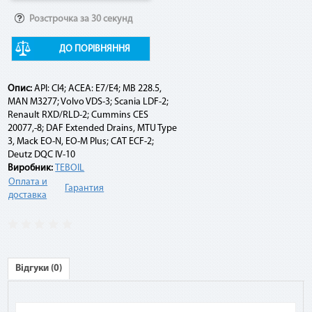
Розстрочка за 30 секунд
Например:
ДО ПОРІВНЯННЯ
Договор по «Мгновенной рассрочке» оформлен на 10
платежей на сумму 10 000 грн. По списанию третьего
платежа подается заявка на досрочное погашение. При
Опис:
API: CI4; ACEA: E7/E4; MB 228.5,
этом сумма платежа составит: остаток задолженности (10
MAN M3277; Volvo VDS-3; Scania LDF-2;
000 грн - 3 * 1 000 грн) + комиссия 2,9 % (10 000 грн * 2,9 %) =
Renault RXD/RLD-2; Сummins CES
7 290 грн.
20077,-8; DAF Extended Drains, MTU Type
3, Mack EO-N, EO-M Plus; CAT ECF-2;
Deutz DQC IV-10
Виробник:
TEBOIL
Оплата и
Гарантия
доставка
Відгуки (0)