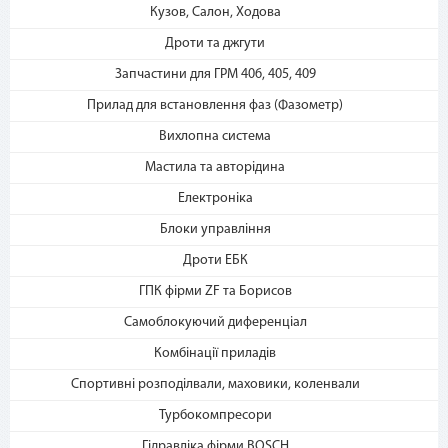
«Мгновенная рассрочка»
Кузов, Салон, Ходова
Дроти та джгути
Запчастини для ГРМ 406, 405, 409
Прилад для встановлення фаз (Фазометр)
Вихлопна система
Мастила та авторідина
3. Укажите количество
Електроніка
платежей и совершите
Блоки управління
покупку. С Вашей карты
спишется первый платеж
Дроти ЕБК
ГПК фірми ZF та Борисов
Самоблокуючий диференціал
Комбінації приладів
Спортивні розподілвали, маховики, коленвали
Турбокомпресори
Гідравліка фірми BOSCH