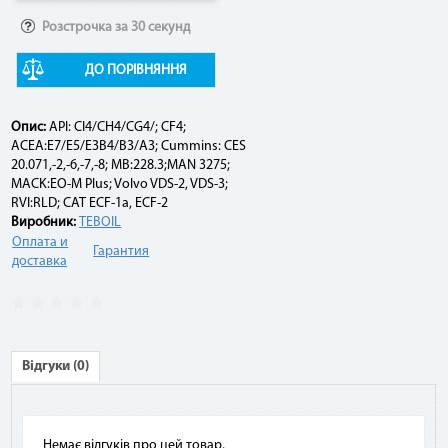
Розстрочка за 30 секунд
Например:
ДО ПОРІВНЯННЯ
Договор по «Мгновенной рассрочке» оформлен на 10
платежей на сумму 10 000 грн. По списанию третьего
платежа подается заявка на досрочное погашение. При
Опис:
API: CI4/CH4/CG4/; CF4;
этом сумма платежа составит: остаток задолженности (10
ACEA:E7/E5/E3B4/B3/A3; Cummins: CES
000 грн - 3 * 1 000 грн) + комиссия 2,9 % (10 000 грн * 2,9 %) =
20.071,-2,-6,-7,-8; MB:228.3;MAN 3275;
7 290 грн.
MACK:EO-M Plus; Volvo VDS-2, VDS-3;
RVI:RLD; CAT ECF-1a, ECF-2
Виробник:
TEBOIL
Оплата и
Гарантия
доставка
Відгуки (0)
Немає відгуків про цей товар.