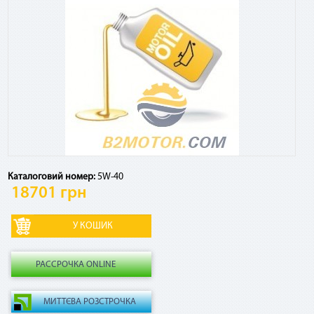
Посмотреть график платежей по сервису и оставшуюся
сумму к погашению, а также досрочно погасить кредит
можно в Приват24, меню «Мои счета» - «Оплата частями»
Есть ли дополнительные комиссии, страховки и т.
д.?
Если ежемесячный платеж по сервису списывается в счет
кредитных средств, взимается комиссия 4% от суммы
платежа за использование кредитного лимита. Никаких
Каталоговий номер:
5W-40
других комиссий и страховок по сервису нет.
18701 грн
Как рассчитывается комиссия по «Мгновенной
рассрочке» в случае досрочного погашения?
РАССРОЧКА ONLINE
В случае досрочного погашения взимается 2,9% от общей
суммы договора.