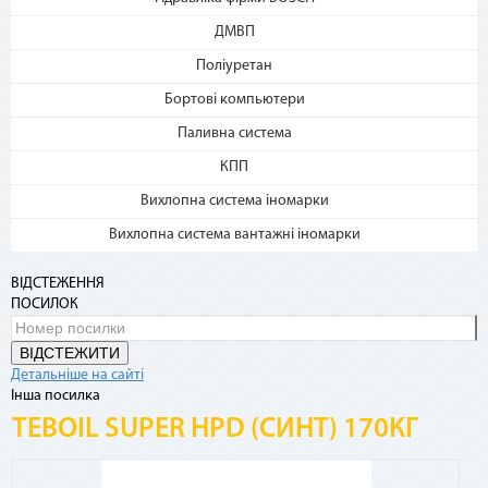
4. Каждые 30 дней с момента
ДМВП
покупки с Вашей карты будет
списываться сумма
Поліуретан
ежемесячного платежа. Если на
карте нет необходимой суммы,
Бортові компьютери
оплата будет происходить в
Паливна система
счет кредитных средств с
комиссией 4%
КПП
Частые вопросы
Вихлопна система іномарки
Вихлопна система вантажні іномарки
Какими картами можно оплатить покупку по
ВІДСТЕЖЕННЯ
сервисам «Мгновенная рассрочка»?
ПОСИЛОК
Сервисы доступны владельцам карты «Универсальная»,
карты «Универсальная Gold», элитных карт для VIP-
ВІДСТЕЖИТИ
клиентов (Platinum, Infinite, World Signia/Elite).
Детальніше на сайті
Інша посилка
TEBOIL SUPER HPD (СИНТ) 170КГ
Где посмотреть подробную информацию по
своему договору «Мгновенной рассрочки»?