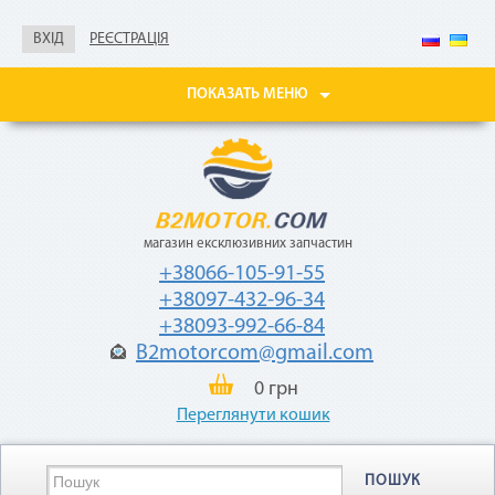
справка о доходах
ВХІД
РЕЄСТРАЦІЯ
Покупайте товары
в рассрочку до 24
месяцев
ПОКАЗАТЬ МЕНЮ
с небольшой
ежемесячной
комиссией — 2,9%
от стоимости
товара.
магазин ексклюзивних запчастин
+38066-105-91-55
+38097-432-96-34
+38093-992-66-84
B2motorcom@gmail.com
«Мгновенная рассрочка»
0 грн
Переглянути кошик
Как воспользоваться
ПОШУК