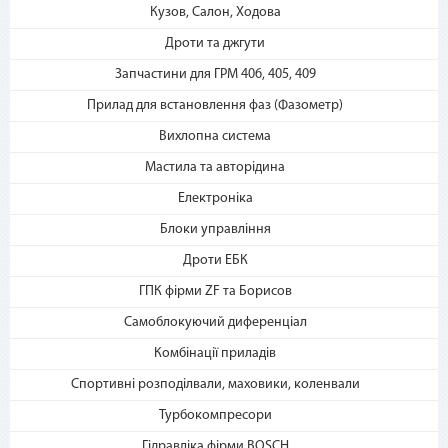
Кузов, Салон, Ходова
«Мгновенная рассрочка»
Дроти та джгути
Запчастини для ГРМ 406, 405, 409
Прилад для встановлення фаз (Фазометр)
Вихлопна система
Мастила та авторідина
3. Укажите количество
Електроніка
платежей и совершите
Блоки управління
покупку. С Вашей карты
спишется первый платеж
Дроти ЕБК
ГПК фірми ZF та Борисов
Самоблокуючий диференціал
Комбінації приладів
Спортивні розподілвали, маховики, коленвали
Турбокомпресори
Гідравліка фірми BOSCH