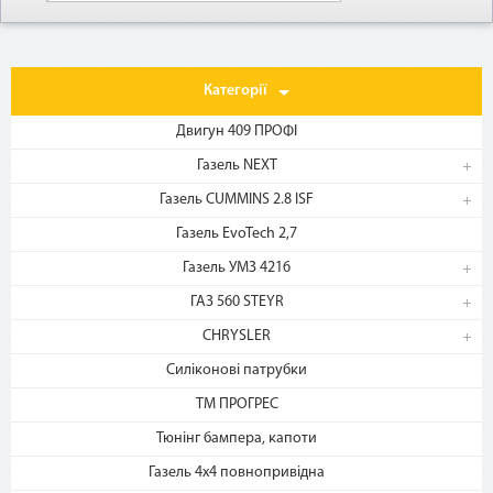
Категорії
Двигун 409 ПРОФІ
Газель NEXT
Газель CUMMINS 2.8 ISF
1. Выберите товар
на b2motor.com и положите
Газель EvoTech 2,7
в корзину
Газель УМЗ 4216
ГАЗ 560 STEYR
CHRYSLER
Силіконові патрубки
ТМ ПРОГРЕС
Тюнінг бампера, капоти
Газель 4х4 повнопривідна
2. Выберите способ оплаты –