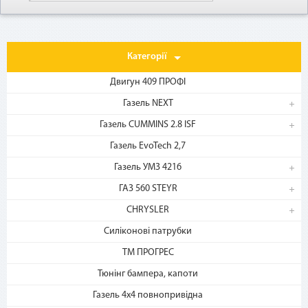
Категорії
Двигун 409 ПРОФІ
Газель NEXT
Газель CUMMINS 2.8 ISF
1. Выберите товар
Газель EvoTech 2,7
на b2motor.com и положите
в корзину
Газель УМЗ 4216
ГАЗ 560 STEYR
CHRYSLER
Силіконові патрубки
ТМ ПРОГРЕС
Тюнінг бампера, капоти
Газель 4х4 повнопривідна