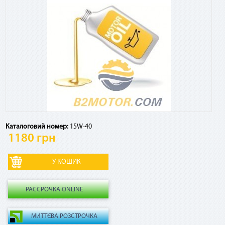
Посмотреть график платежей по сервису и оставшуюся
сумму к погашению, а также досрочно погасить кредит
можно в Приват24, меню «Мои счета» - «Оплата частями»
Есть ли дополнительные комиссии, страховки и т.
д.?
Если ежемесячный платеж по сервису списывается в счет
кредитных средств, взимается комиссия 4% от суммы
платежа за использование кредитного лимита. Никаких
Каталоговий номер:
15W-40
других комиссий и страховок по сервису нет.
1180 грн
Как рассчитывается комиссия по «Мгновенной
рассрочке» в случае досрочного погашения?
РАССРОЧКА ONLINE
В случае досрочного погашения взимается 2,9% от общей
суммы договора.