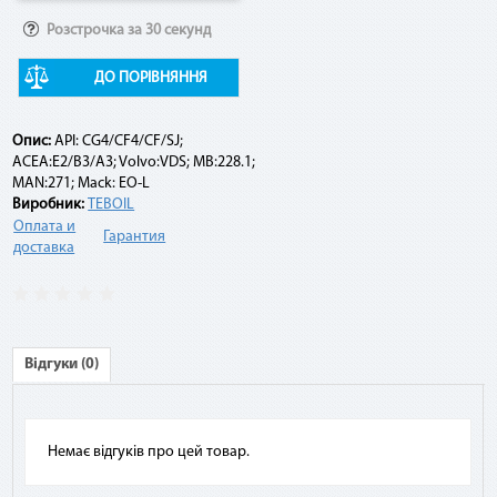
Розстрочка за 30 секунд
Например:
ДО ПОРІВНЯННЯ
Договор по «Мгновенной рассрочке» оформлен на 10
платежей на сумму 10 000 грн. По списанию третьего
платежа подается заявка на досрочное погашение. При
Опис:
API: CG4/CF4/CF/SJ;
этом сумма платежа составит: остаток задолженности (10
ACEA:E2/B3/A3; Volvo:VDS; MB:228.1;
000 грн - 3 * 1 000 грн) + комиссия 2,9 % (10 000 грн * 2,9 %) =
MAN:271; Mack: EO-L
7 290 грн.
Виробник:
TEBOIL
Оплата и
Гарантия
доставка
Відгуки (0)
Немає відгуків про цей товар.