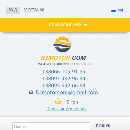
Не нужны паспорт, ИНН,
справка о доходах
ВХІД
РЕЄСТРАЦІЯ
Покупайте товары
в рассрочку до 24
ПОКАЗАТЬ МЕНЮ
месяцев
с небольшой
ежемесячной
комиссией — 2,9%
от стоимости
товара.
магазин ексклюзивних запчастин
+38066-105-91-55
+38097-432-96-34
+38093-992-66-84
B2motorcom@gmail.com
«Мгновенная рассрочка»
0 грн
Переглянути кошик
Как воспользоваться
ПОШУК