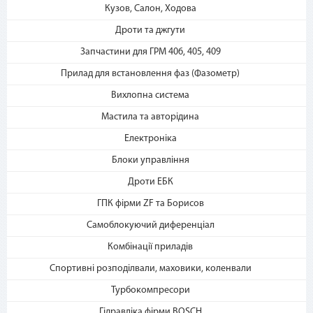
2. Выберите способ оплаты –
Кузов, Салон, Ходова
«Мгновенная рассрочка»
Дроти та джгути
Запчастини для ГРМ 406, 405, 409
Прилад для встановлення фаз (Фазометр)
Вихлопна система
Мастила та авторідина
Електроніка
3. Укажите количество
платежей и совершите
Блоки управління
покупку. С Вашей карты
Дроти ЕБК
спишется первый платеж
ГПК фірми ZF та Борисов
Самоблокуючий диференціал
Комбінації приладів
Спортивні розподілвали, маховики, коленвали
Турбокомпресори
Гідравліка фірми BOSCH