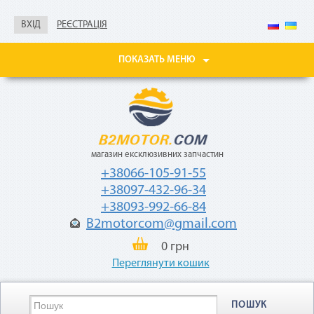
Не нужны паспорт, ИНН,
справка о доходах
ВХІД
РЕЄСТРАЦІЯ
Покупайте товары
в рассрочку до 24
ПОКАЗАТЬ МЕНЮ
месяцев
с небольшой
ежемесячной
комиссией — 2,9%
от стоимости
товара.
магазин ексклюзивних запчастин
+38066-105-91-55
+38097-432-96-34
+38093-992-66-84
B2motorcom@gmail.com
0 грн
«Мгновенная рассрочка»
Переглянути кошик
Как воспользоваться
ПОШУК