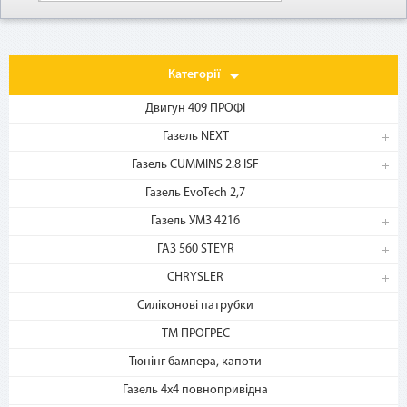
Категорії
Двигун 409 ПРОФІ
Газель NEXT
Газель CUMMINS 2.8 ISF
1. Выберите товар
Газель EvoTech 2,7
на b2motor.com и положите
в корзину
Газель УМЗ 4216
ГАЗ 560 STEYR
CHRYSLER
Силіконові патрубки
ТМ ПРОГРЕС
Тюнінг бампера, капоти
Газель 4х4 повнопривідна