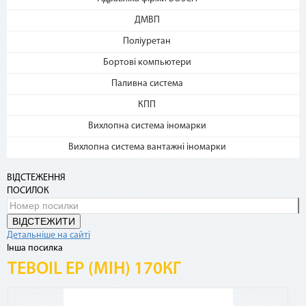
4. Каждые 30 дней с момента
ДМВП
покупки с Вашей карты будет
Поліуретан
списываться сумма
ежемесячного платежа. Если на
Бортові компьютери
карте нет необходимой суммы,
Паливна система
оплата будет происходить в
счет кредитных средств с
КПП
комиссией 4%
Вихлопна система іномарки
Частые вопросы
Вихлопна система вантажні іномарки
Какими картами можно оплатить покупку по
ВІДСТЕЖЕННЯ
сервисам «Мгновенная рассрочка»?
ПОСИЛОК
Сервисы доступны владельцам карты «Универсальная»,
ВІДСТЕЖИТИ
карты «Универсальная Gold», элитных карт для VIP-
Детальніше на сайті
клиентов (Platinum, Infinite, World Signia/Elite).
Інша посилка
TEBOIL EP (МІН) 170КГ
Где посмотреть подробную информацию по