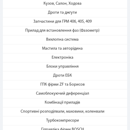
2. Выберите способ оплаты –
Кузов, Салон, Ходова
«Мгновенная рассрочка»
Дроти та джгути
Запчастини для ГРМ 406, 405, 409
Прилад для встановлення фаз (Фазометр)
Вихлопна система
Мастила та авторідина
Електроніка
3. Укажите количество
Блоки управління
платежей и совершите
покупку. С Вашей карты
Дроти ЕБК
спишется первый платеж
ГПК фірми ZF та Борисов
Самоблокуючий диференціал
Комбінації приладів
Спортивні розподілвали, маховики, коленвали
Турбокомпресори
Гідравліка фірми BOSCH