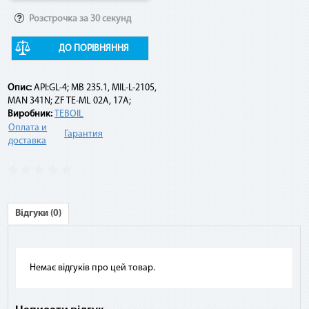
Розстрочка за 30 секунд
Например:
ДО ПОРІВНЯННЯ
Договор по «Мгновенной рассрочке» оформлен на 10
платежей на сумму 10 000 грн. По списанию третьего
Опис:
API:GL-4; MB 235.1, MIL-L-2105,
платежа подается заявка на досрочное погашение. При
MAN 341N; ZF TE-ML 02A, 17A;
этом сумма платежа составит: остаток задолженности (10
Виробник:
TEBOIL
000 грн - 3 * 1 000 грн) + комиссия 2,9 % (10 000 грн * 2,9 %) =
Оплата и
7 290 грн.
Гарантия
доставка
Відгуки (0)
Немає відгуків про цей товар.