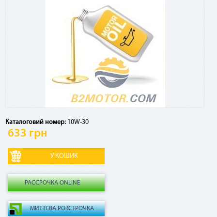
Посмотреть график платежей по сервису и оставшуюся
сумму к погашению, а также досрочно погасить кредит
можно в Приват24, меню «Мои счета» - «Оплата частями»
Есть ли дополнительные комиссии, страховки и т.
д.?
Если ежемесячный платеж по сервису списывается в счет
кредитных средств, взимается комиссия 4% от суммы
платежа за использование кредитного лимита. Никаких
других комиссий и страховок по сервису нет.
Каталоговий номер:
10W-30
633 грн
Как рассчитывается комиссия по «Мгновенной
рассрочке» в случае досрочного погашения?
РАССРОЧКА ONLINE
В случае досрочного погашения взимается 2,9% от общей
суммы договора.