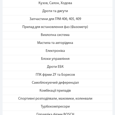
«Мгновенная рассрочка»
Кузов, Салон, Ходова
Дроти та джгути
Запчастини для ГРМ 406, 405, 409
Прилад для встановлення фаз (Фазометр)
Вихлопна система
Мастила та авторідина
3. Укажите количество
Електроніка
платежей и совершите
Блоки управління
покупку. С Вашей карты
спишется первый платеж
Дроти ЕБК
ГПК фірми ZF та Борисов
Самоблокуючий диференціал
Комбінації приладів
Спортивні розподілвали, маховики, коленвали
Турбокомпресори
Гідравліка фірми BOSCH