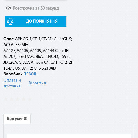
Розстрочка за 30 секунд
Например:
ДО ПОРІВНЯННЯ
Договор по «Мгновенной рассрочке» оформлен на 10
платежей на сумму 10 000 грн. По списанию третьего
платежа подается заявка на досрочное погашение. При
Опис:
API: CG-4,CF-4,CF/SF; GL-4/GL-5;
этом сумма платежа составит: остаток задолженности (10
ACEA: E3; MF:
000 грн - 3 * 1 000 грн) + комиссия 2,9 % (10 000 грн * 2,9 %) =
M1127,M1135,M1139,M1144 Case-IH
7 290 грн.
M1207; Ford M2C 86A, 134C/D, 159B;
JD:J20A/C, J27; Allison C4; CAT TO-2; ZF
TE-ML 06, 07, 12; MIL-L-2104D
Виробник:
TEBOIL
Оплата и
Гарантия
доставка
Відгуки (0)