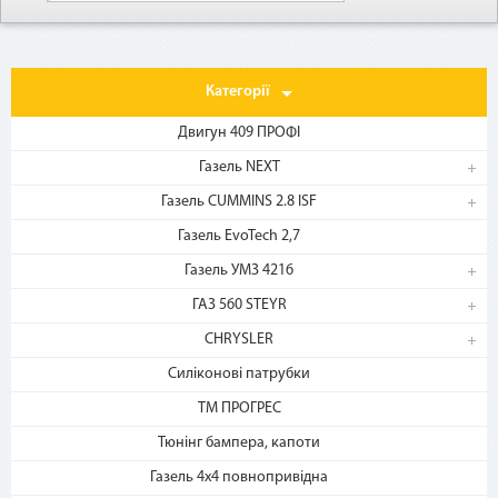
Категорії
Двигун 409 ПРОФІ
Газель NEXT
Газель CUMMINS 2.8 ISF
1. Выберите товар
на b2motor.com и положите
Газель EvoTech 2,7
в корзину
Газель УМЗ 4216
ГАЗ 560 STEYR
CHRYSLER
Силіконові патрубки
ТМ ПРОГРЕС
Тюнінг бампера, капоти
Газель 4х4 повнопривідна
2. Выберите способ оплаты –