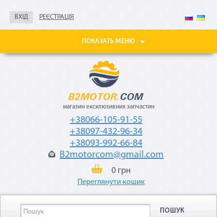
справка о доходах
ВХІД
РЕЄСТРАЦІЯ
Покупайте товары
в рассрочку до 24
месяцев
ПОКАЗАТЬ МЕНЮ
с небольшой
ежемесячной
комиссией — 2,9%
от стоимости
товара.
магазин ексклюзивних запчастин
+38066-105-91-55
+38097-432-96-34
+38093-992-66-84
B2motorcom@gmail.com
«Мгновенная рассрочка»
0 грн
Переглянути кошик
Как воспользоваться
ПОШУК