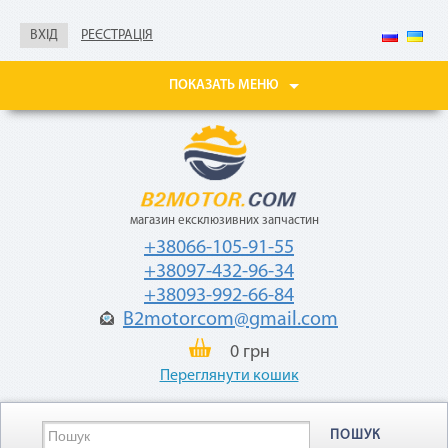
справка о доходах
ВХІД
РЕЄСТРАЦІЯ
Покупайте товары
в рассрочку до 24
месяцев
ПОКАЗАТЬ МЕНЮ
с небольшой
ежемесячной
комиссией — 2,9%
от стоимости
товара.
магазин ексклюзивних запчастин
+38066-105-91-55
+38097-432-96-34
+38093-992-66-84
B2motorcom@gmail.com
«Мгновенная рассрочка»
0 грн
Переглянути кошик
Как воспользоваться
ПОШУК