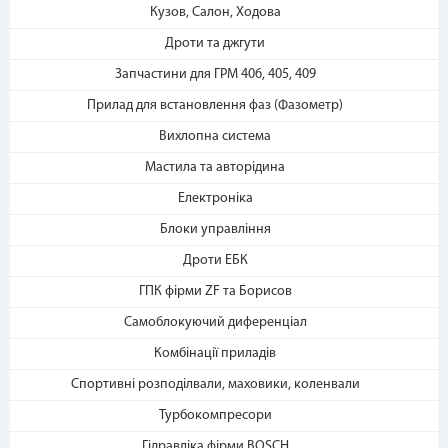
Кузов, Салон, Ходова
«Мгновенная рассрочка»
Дроти та джгути
Запчастини для ГРМ 406, 405, 409
Прилад для встановлення фаз (Фазометр)
Вихлопна система
Мастила та авторідина
3. Укажите количество
Електроніка
платежей и совершите
Блоки управління
покупку. С Вашей карты
спишется первый платеж
Дроти ЕБК
ГПК фірми ZF та Борисов
Самоблокуючий диференціал
Комбінації приладів
Спортивні розподілвали, маховики, коленвали
Турбокомпресори
Гідравліка фірми BOSCH