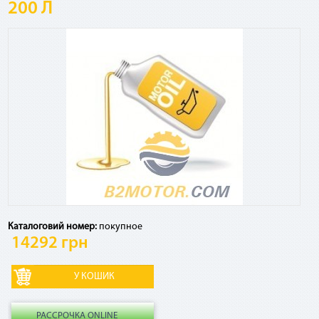
200 Л
Посмотреть график платежей по сервису и оставшуюся
сумму к погашению, а также досрочно погасить кредит
можно в Приват24, меню «Мои счета» - «Оплата частями»
Есть ли дополнительные комиссии, страховки и т.
д.?
Если ежемесячный платеж по сервису списывается в счет
кредитных средств, взимается комиссия 4% от суммы
платежа за использование кредитного лимита. Никаких
других комиссий и страховок по сервису нет.
Каталоговий номер:
покупное
Как рассчитывается комиссия по «Мгновенной
14292 грн
рассрочке» в случае досрочного погашения?
В случае досрочного погашения взимается 2,9% от общей
суммы договора.
РАССРОЧКА ONLINE