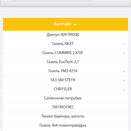
Категорії
Двигун 409 ПРОФІ
Газель NEXT
Газель CUMMINS 2.8 ISF
1. Выберите товар
на b2motor.com и положите
Газель EvoTech 2,7
в корзину
Газель УМЗ 4216
ГАЗ 560 STEYR
CHRYSLER
Силіконові патрубки
ТМ ПРОГРЕС
Тюнінг бампера, капоти
Газель 4х4 повнопривідна
2. Выберите способ оплаты –