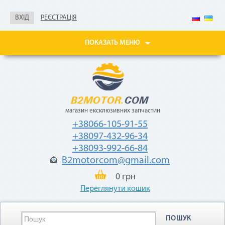
Не нужны паспорт, ИНН,
справка о доходах
ВХІД
РЕЄСТРАЦІЯ
Покупайте товары
в рассрочку до 24
ПОКАЗАТЬ МЕНЮ
месяцев
с небольшой
ежемесячной
комиссией — 2,9%
от стоимости
товара.
магазин ексклюзивних запчастин
+38066-105-91-55
+38097-432-96-34
+38093-992-66-84
B2motorcom@gmail.com
«Мгновенная рассрочка»
0 грн
Переглянути кошик
Как воспользоваться
ПОШУК