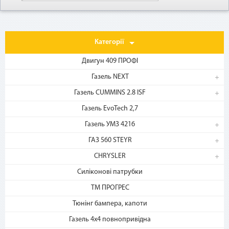
Категорії
Двигун 409 ПРОФІ
Газель NEXT
Газель CUMMINS 2.8 ISF
1. Выберите товар
Газель EvoTech 2,7
на b2motor.com и положите
в корзину
Газель УМЗ 4216
ГАЗ 560 STEYR
CHRYSLER
Силіконові патрубки
ТМ ПРОГРЕС
Тюнінг бампера, капоти
Газель 4х4 повнопривідна