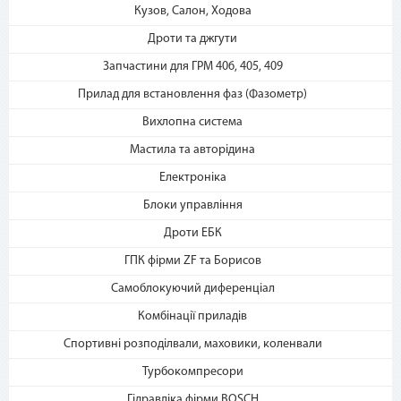
2. Выберите способ оплаты –
Кузов, Салон, Ходова
«Мгновенная рассрочка»
Дроти та джгути
Запчастини для ГРМ 406, 405, 409
Прилад для встановлення фаз (Фазометр)
Вихлопна система
Мастила та авторідина
Електроніка
3. Укажите количество
платежей и совершите
Блоки управління
покупку. С Вашей карты
Дроти ЕБК
спишется первый платеж
ГПК фірми ZF та Борисов
Самоблокуючий диференціал
Комбінації приладів
Спортивні розподілвали, маховики, коленвали
Турбокомпресори
Гідравліка фірми BOSCH