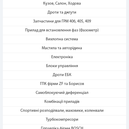
«Мгновенная рассрочка»
Кузов, Салон, Ходова
Дроти та джгути
Запчастини для ГРМ 406, 405, 409
Прилад для встановлення фаз (Фазометр)
Вихлопна система
Мастила та авторідина
3. Укажите количество
Електроніка
платежей и совершите
покупку. С Вашей карты
Блоки управління
спишется первый платеж
Дроти ЕБК
ГПК фірми ZF та Борисов
Самоблокуючий диференціал
Комбінації приладів
Спортивні розподілвали, маховики, коленвали
Турбокомпресори
Гідравліка фірми BOSCH