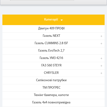
Категорії
Двигун 409 ПРОФІ
Газель NEXT
Газель CUMMINS 2.8 ISF
1. Выберите товар
на b2motor.com и положите
Газель EvoTech 2,7
в корзину
Газель УМЗ 4216
ГАЗ 560 STEYR
CHRYSLER
Силіконові патрубки
ТМ ПРОГРЕС
Тюнінг бампера, капоти
Газель 4х4 повнопривідна
2. Выберите способ оплаты –