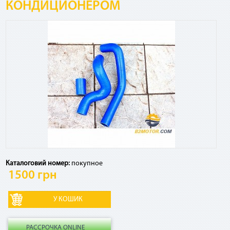
КОНДИЦИОНЕРОМ
Посмотреть график платежей по сервису и оставшуюся
сумму к погашению, а также досрочно погасить кредит
можно в Приват24, меню «Мои счета» - «Оплата частями»
Есть ли дополнительные комиссии, страховки и т.
д.?
Если ежемесячный платеж по сервису списывается в счет
кредитных средств, взимается комиссия 4% от суммы
платежа за использование кредитного лимита. Никаких
других комиссий и страховок по сервису нет.
Каталоговий номер:
покупное
Как рассчитывается комиссия по «Мгновенной
1500 грн
рассрочке» в случае досрочного погашения?
В случае досрочного погашения взимается 2,9% от общей
суммы договора.
РАССРОЧКА ONLINE