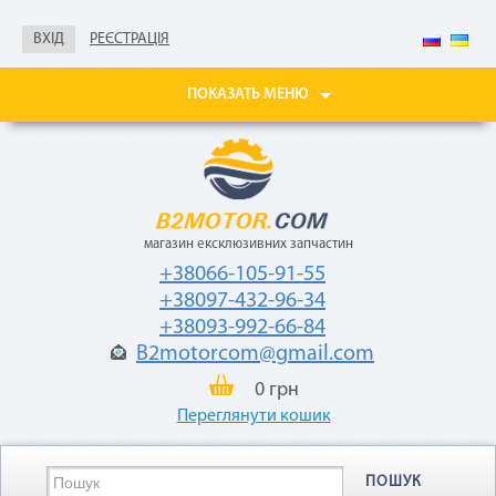
справка о доходах
ВХІД
РЕЄСТРАЦІЯ
Покупайте товары
в рассрочку до 24
месяцев
ПОКАЗАТЬ МЕНЮ
с небольшой
ежемесячной
комиссией — 2,9%
от стоимости
товара.
магазин ексклюзивних запчастин
+38066-105-91-55
+38097-432-96-34
+38093-992-66-84
B2motorcom@gmail.com
«Мгновенная рассрочка»
0 грн
Переглянути кошик
Как воспользоваться
ПОШУК