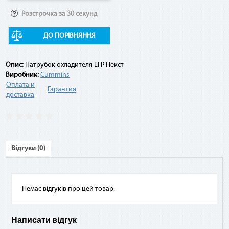
Розстрочка за 30 секунд
Например:
ДО ПОРІВНЯННЯ
Договор по «Мгновенной рассрочке» оформлен на 10
платежей на сумму 10 000 грн. По списанию третьего
Опис:
Патрубок охладителя ЕГР Некст
платежа подается заявка на досрочное погашение. При
Виробник:
Cummins
этом сумма платежа составит: остаток задолженности (10
Оплата и
000 грн - 3 * 1 000 грн) + комиссия 2,9 % (10 000 грн * 2,9 %) =
Гарантия
доставка
7 290 грн.
Відгуки (0)
Немає відгуків про цей товар.
Написати відгук