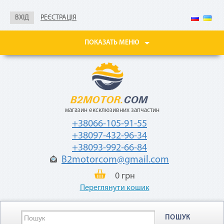
Не нужны паспорт, ИНН,
справка о доходах
ВХІД
РЕЄСТРАЦІЯ
Покупайте товары
в рассрочку до 24
ПОКАЗАТЬ МЕНЮ
месяцев
с небольшой
ежемесячной
комиссией — 2,9%
от стоимости
товара.
магазин ексклюзивних запчастин
+38066-105-91-55
+38097-432-96-34
+38093-992-66-84
B2motorcom@gmail.com
0 грн
«Мгновенная рассрочка»
Переглянути кошик
Как воспользоваться
ПОШУК