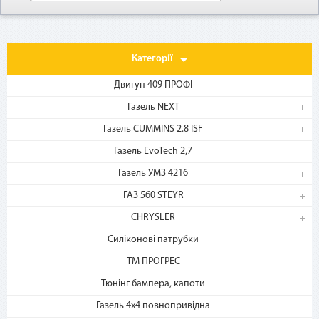
Категорії
Двигун 409 ПРОФІ
Газель NEXT
Газель CUMMINS 2.8 ISF
1. Выберите товар
Газель EvoTech 2,7
на b2motor.com и положите
Газель УМЗ 4216
в корзину
ГАЗ 560 STEYR
CHRYSLER
Силіконові патрубки
ТМ ПРОГРЕС
Тюнінг бампера, капоти
Газель 4х4 повнопривідна