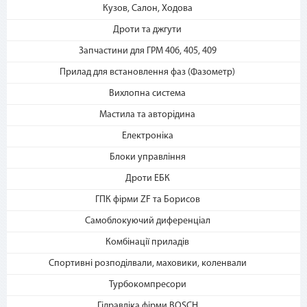
Кузов, Салон, Ходова
2. Выберите способ оплаты –
«Мгновенная рассрочка»
Дроти та джгути
Запчастини для ГРМ 406, 405, 409
Прилад для встановлення фаз (Фазометр)
Вихлопна система
Мастила та авторідина
Електроніка
3. Укажите количество
Блоки управління
платежей и совершите
покупку. С Вашей карты
Дроти ЕБК
спишется первый платеж
ГПК фірми ZF та Борисов
Самоблокуючий диференціал
Комбінації приладів
Спортивні розподілвали, маховики, коленвали
Турбокомпресори
Гідравліка фірми BOSCH