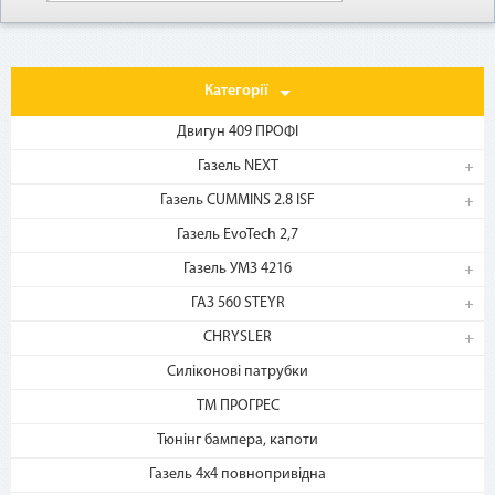
Категорії
Двигун 409 ПРОФІ
Газель NEXT
Газель CUMMINS 2.8 ISF
1. Выберите товар
Газель EvoTech 2,7
на b2motor.com и положите
в корзину
Газель УМЗ 4216
ГАЗ 560 STEYR
CHRYSLER
Силіконові патрубки
ТМ ПРОГРЕС
Тюнінг бампера, капоти
Газель 4х4 повнопривідна