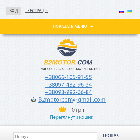
Не нужны паспорт, ИНН,
справка о доходах
ВХІД
РЕЄСТРАЦІЯ
Покупайте товары
в рассрочку до 24
ПОКАЗАТЬ МЕНЮ
месяцев
с небольшой
ежемесячной
комиссией — 2,9%
от стоимости
товара.
магазин ексклюзивних запчастин
+38066-105-91-55
+38097-432-96-34
+38093-992-66-84
B2motorcom@gmail.com
«Мгновенная рассрочка»
0 грн
Переглянути кошик
Как воспользоваться
ПОШУК