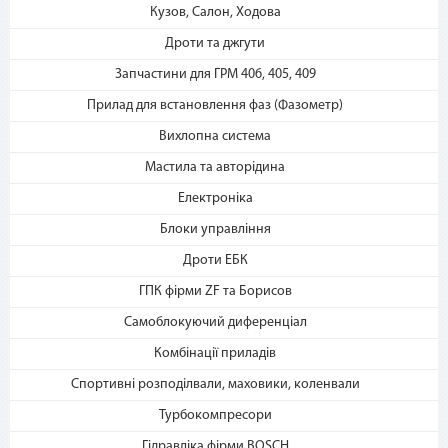
2. Выберите способ оплаты –
Кузов, Салон, Ходова
«Мгновенная рассрочка»
Дроти та джгути
Запчастини для ГРМ 406, 405, 409
Прилад для встановлення фаз (Фазометр)
Вихлопна система
Мастила та авторідина
Електроніка
3. Укажите количество
платежей и совершите
Блоки управління
покупку. С Вашей карты
Дроти ЕБК
спишется первый платеж
ГПК фірми ZF та Борисов
Самоблокуючий диференціал
Комбінації приладів
Спортивні розподілвали, маховики, коленвали
Турбокомпресори
Гідравліка фірми BOSCH