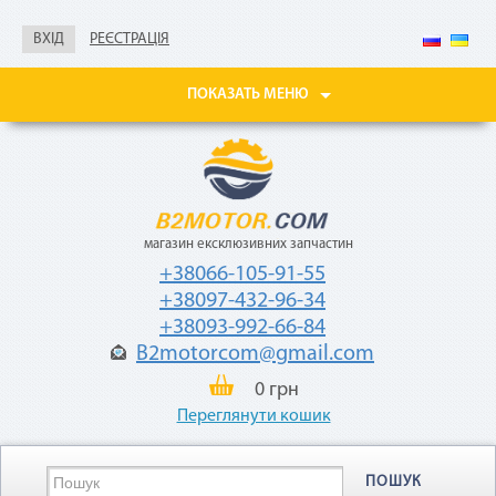
Не нужны паспорт, ИНН,
справка о доходах
ВХІД
РЕЄСТРАЦІЯ
Покупайте товары
в рассрочку до 24
ПОКАЗАТЬ МЕНЮ
месяцев
с небольшой
ежемесячной
комиссией — 2,9%
от стоимости
товара.
магазин ексклюзивних запчастин
+38066-105-91-55
+38097-432-96-34
+38093-992-66-84
B2motorcom@gmail.com
«Мгновенная рассрочка»
0 грн
Переглянути кошик
Как воспользоваться
ПОШУК