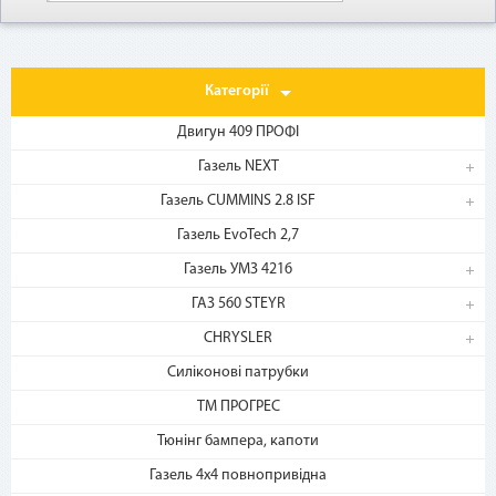
Категорії
Двигун 409 ПРОФІ
Газель NEXT
Газель CUMMINS 2.8 ISF
1. Выберите товар
Газель EvoTech 2,7
на b2motor.com и положите
в корзину
Газель УМЗ 4216
ГАЗ 560 STEYR
CHRYSLER
Силіконові патрубки
ТМ ПРОГРЕС
Тюнінг бампера, капоти
Газель 4х4 повнопривідна