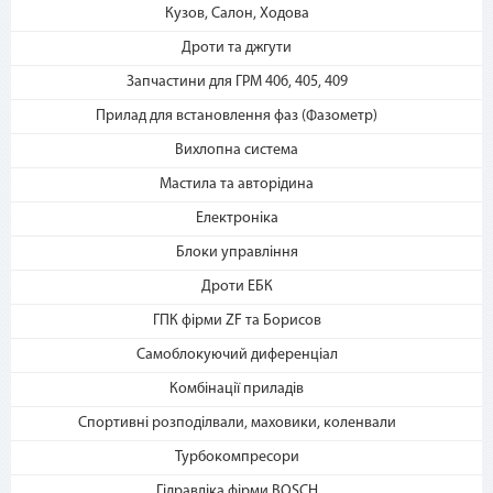
2. Выберите способ оплаты –
Кузов, Салон, Ходова
«Мгновенная рассрочка»
Дроти та джгути
Запчастини для ГРМ 406, 405, 409
Прилад для встановлення фаз (Фазометр)
Вихлопна система
Мастила та авторідина
Електроніка
3. Укажите количество
платежей и совершите
Блоки управління
покупку. С Вашей карты
Дроти ЕБК
спишется первый платеж
ГПК фірми ZF та Борисов
Самоблокуючий диференціал
Комбінації приладів
Спортивні розподілвали, маховики, коленвали
Турбокомпресори
Гідравліка фірми BOSCH