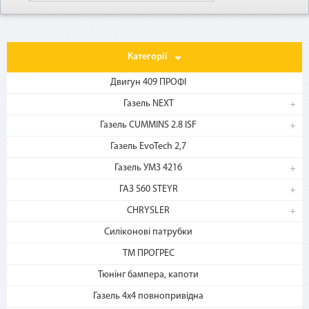
Категорії
Двигун 409 ПРОФІ
Газель NEXT
Газель CUMMINS 2.8 ISF
1. Выберите товар
Газель EvoTech 2,7
на b2motor.com и положите
Газель УМЗ 4216
в корзину
ГАЗ 560 STEYR
CHRYSLER
Силіконові патрубки
ТМ ПРОГРЕС
Тюнінг бампера, капоти
Газель 4х4 повнопривідна