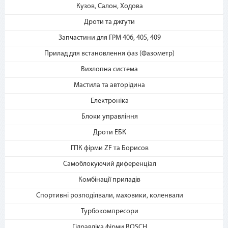
Кузов, Салон, Ходова
2. Выберите способ оплаты –
«Мгновенная рассрочка»
Дроти та джгути
Запчастини для ГРМ 406, 405, 409
Прилад для встановлення фаз (Фазометр)
Вихлопна система
Мастила та авторідина
Електроніка
3. Укажите количество
Блоки управління
платежей и совершите
покупку. С Вашей карты
Дроти ЕБК
спишется первый платеж
ГПК фірми ZF та Борисов
Самоблокуючий диференціал
Комбінації приладів
Спортивні розподілвали, маховики, коленвали
Турбокомпресори
Гідравліка фірми BOSCH