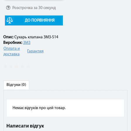
Розстрочка за 30 секунд
Например:
ДО ПОРІВНЯННЯ
Договор по «Мгновенной рассрочке» оформлен на 10
платежей на сумму 10 000 грн. По списанию третьего
Опис:
Сухарь клапана ЗМЗ-514
платежа подается заявка на досрочное погашение. При
Виробник:
ЗМЗ
этом сумма платежа составит: остаток задолженности (10
Оплата и
000 грн - 3 * 1 000 грн) + комиссия 2,9 % (10 000 грн * 2,9 %) =
Гарантия
доставка
7 290 грн.
Відгуки (0)
Немає відгуків про цей товар.
Написати відгук