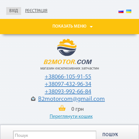
Не нужны паспорт, ИНН,
справка о доходах
ВХІД
РЕЄСТРАЦІЯ
Покупайте товары
в рассрочку до 24
ПОКАЗАТЬ МЕНЮ
месяцев
с небольшой
ежемесячной
комиссией — 2,9%
от стоимости
товара.
магазин ексклюзивних запчастин
+38066-105-91-55
+38097-432-96-34
+38093-992-66-84
B2motorcom@gmail.com
0 грн
«Мгновенная рассрочка»
Переглянути кошик
Как воспользоваться
ПОШУК