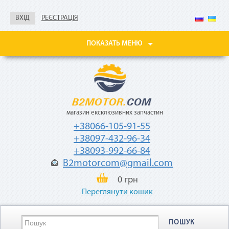
Не нужны паспорт, ИНН,
справка о доходах
ВХІД
РЕЄСТРАЦІЯ
Покупайте товары
в рассрочку до 24
ПОКАЗАТЬ МЕНЮ
месяцев
с небольшой
ежемесячной
комиссией — 2,9%
от стоимости
товара.
магазин ексклюзивних запчастин
+38066-105-91-55
+38097-432-96-34
+38093-992-66-84
B2motorcom@gmail.com
0 грн
«Мгновенная рассрочка»
Переглянути кошик
Как воспользоваться
ПОШУК