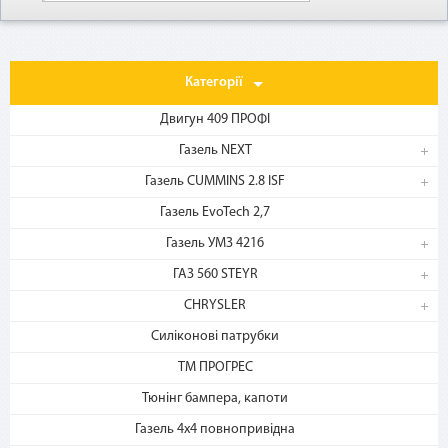
Категорії
Двигун 409 ПРОФІ
Газель NEXT
Газель CUMMINS 2.8 ISF
1. Выберите товар
Газель EvoTech 2,7
на b2motor.com и положите
в корзину
Газель УМЗ 4216
ГАЗ 560 STEYR
CHRYSLER
Силіконові патрубки
ТМ ПРОГРЕС
Тюнінг бампера, капоти
Газель 4х4 повнопривідна