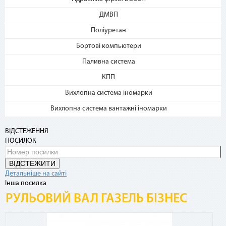
4. Каждые 30 дней с момента
ДМВП
покупки с Вашей карты будет
Поліуретан
списываться сумма
ежемесячного платежа. Если на
Бортові компьютери
карте нет необходимой суммы,
Паливна система
оплата будет происходить в
счет кредитных средств с
КПП
комиссией 4%
Вихлопна система іномарки
Частые вопросы
Вихлопна система вантажні іномарки
Какими картами можно оплатить покупку по
ВІДСТЕЖЕННЯ
сервисам «Мгновенная рассрочка»?
ПОСИЛОК
Сервисы доступны владельцам карты «Универсальная»,
ВІДСТЕЖИТИ
карты «Универсальная Gold», элитных карт для VIP-
Детальніше на сайті
клиентов (Platinum, Infinite, World Signia/Elite).
Інша посилка
РУЛЬОВИЙ ВАЛ ГАЗЕЛЬ БІЗНЕС
Где посмотреть подробную информацию по