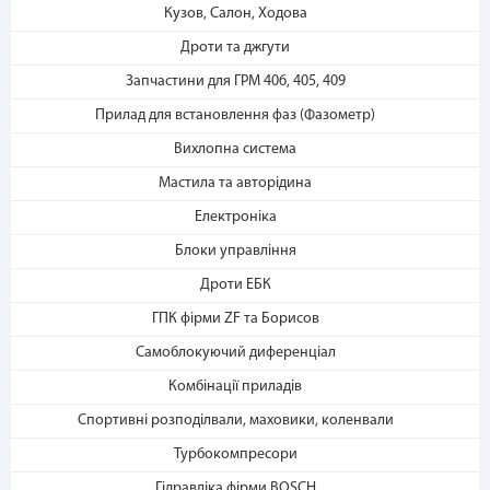
2. Выберите способ оплаты –
Кузов, Салон, Ходова
«Мгновенная рассрочка»
Дроти та джгути
Запчастини для ГРМ 406, 405, 409
Прилад для встановлення фаз (Фазометр)
Вихлопна система
Мастила та авторідина
Електроніка
3. Укажите количество
Блоки управління
платежей и совершите
покупку. С Вашей карты
Дроти ЕБК
спишется первый платеж
ГПК фірми ZF та Борисов
Самоблокуючий диференціал
Комбінації приладів
Спортивні розподілвали, маховики, коленвали
Турбокомпресори
Гідравліка фірми BOSCH